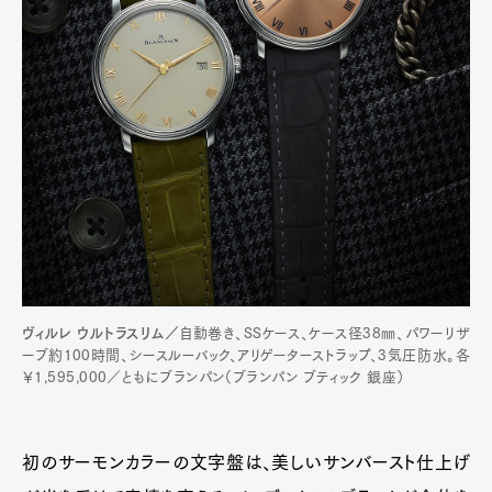
ヴィルレ ウルトラスリム／
自動巻き、SSケース、ケース径38㎜、パワーリザ
ーブ約100時間、シースルーバック、アリゲーターストラップ、3気圧防水。各
￥1,595,000／ともにブランパン（ブランパン ブティック 銀座）
初のサーモンカラーの文字盤は、美しいサンバースト仕上げ