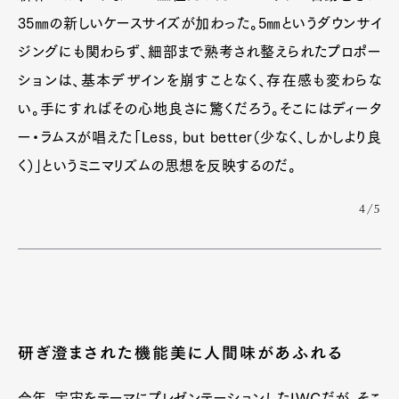
Official Columnist
About
35㎜の新しいケースサイズが加わった。5㎜というダウンサイ
Contact
ジングにも関わらず、細部まで熟考され整えられたプロポー
ションは、基本デザインを崩すことなく、存在感も変わらな
い。手にすればその心地良さに驚くだろう。そこにはディータ
Pen Meet
ー・ラムスが唱えた「Less, but better（少なく、しかしより良
Pen international
Pen tw
く）」というミニマリズムの思想を反映するのだ。
4/5
研ぎ澄まされた機能美に人間味があふれる
今年、宇宙をテーマにプレゼンテーションしたIWCだが、そこ