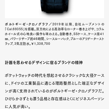
ポルトギーゼ・クロノグラフ／
2019年以降、自社ムーブメントの
「Cal.69355」を搭載。双方向による高効率なローター巻き上げや、コラム
ホイール式の心地良い操作も味わえる。自動巻き、SSケース、ケース径41
㎜、パワーリザーブ約46時間、シースルーバック、ブルーのアリゲータースト
ラップ、3気圧防水。￥1,338,700
計器を思わせるデザインに宿るブランドの精神
ポケットウォッチの時代を想起させるクラシックな大径ケース
に、ドイツの工業製品に通じる理路整然とした端正なデザイ
ンが高く支持されているのがポルトギーゼ・クロノグラフだ。
ひけらかさずとも漂う品格と存在感はとくにビジネスパーソン
に人気が高い。