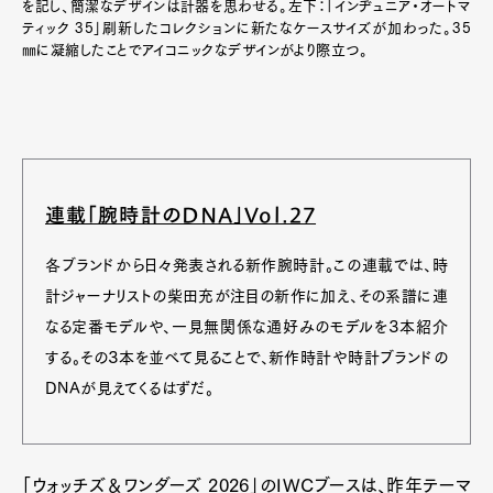
を記し、簡潔なデザインは計器を思わせる。左下：「インヂュニア・オートマ
ティック 35」刷新したコレクションに新たなケースサイズが加わった。35
㎜に凝縮したことでアイコニックなデザインがより際立つ。
連載「腕時計のDNA」Vol.27
各ブランドから日々発表される新作腕時計。この連載では、時
計ジャーナリストの柴田充が注目の新作に加え、その系譜に連
なる定番モデルや、一見無関係な通好みのモデルを３本紹介
する。その３本を並べて見ることで、新作時計や時計ブランドの
DNAが見えてくるはずだ。
「ウォッチズ＆ワンダーズ 2026」のIWCブースは、昨年テーマ