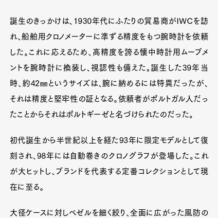
誕生のきっかけは、1930年代にふたりの貿易商がIWCを訪
れ、船舶用クロノメーターに準ずる精度をもつ腕時計を依頼
した。これに応えるため、高精度を誇る懐中時計用ムーブメ
ントを腕時計に換装し、視認性も備えた。誕生した39年当
時、約42㎜というサイズは、腕に納めるには特異だったが、
それは精度と堅牢性の証となる。依頼者がポルトガル人だっ
たことからそれはポルトギーゼと名づけられたのだった。
初代誕生から半世紀以上を経た93年に限定モデルとして復
刻され、98年には自動巻きのクロノグラフが登場した。これ
が大ヒットし、ブランドを代表する定番コレクションとして現
在に至る。
大径ケースに対しベゼルを細く絞り、全面に広がった風防の