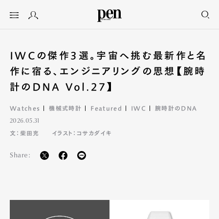
IWCの傑作3選。宇宙へ挑む最新作と名
作に宿る、エンジニアリングの思想【腕時
計のDNA Vol.27】
Watches
機械式時計
Featured
IWC
腕時計のDNA
2026.05.31
文：柴田充
イラスト：コサカダイキ
Share: