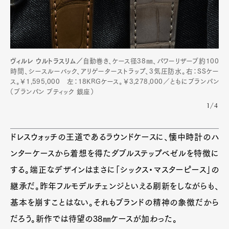
ヴィルレ ウルトラスリム／
自動巻き、ケース径38㎜、パワーリザーブ約100
時間、シースルーバック、アリゲーターストラップ、3気圧防水。右：SSケー
ス。￥1,595,000 左：18KRGケース。￥3,278,000／ともにブランパン
（ブランパン ブティック 銀座）
1/4
ドレスウォッチの王道であるラウンドケースに、懐中時計のハ
ンターケースから着想を得たダブルステップベゼルを特徴に
する。端正なデザインはまさに「シックス・マスターピース」の
継承だ。昨年フルモデルチェンジといえる刷新をしながらも、
基本を崩すことはない。それもブランドの精神の象徴だから
だろう。新作では待望の38㎜ケースが加わった。