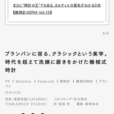
まさに“時計の王”でもある、カルティエの歴史がわかる３本
【腕時計のDNA Vol.15】
5/5
ブランパンに宿る、クラシックという美学。
時代を超えて洗練に磨きをかけた機械式
時計
PR
Watches
Featured
腕時計
機械式時計
ブラン
パン
2026.07.28
写真：渡邉宏基（LATERNE）
スタイリング：石川英次
（TABLEROCK STUDIO）
文：柴田 充
編集：倉持佑次