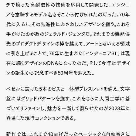
チで培った高耐磁性の技術を応用して開発した。エンジニ
アを意味するモデル名もそこから付けられたのだった。70年
代に入ると、その先進性にふさわしいデザインを纏う。これを
手がけたのがあのジェラルド・ジェンタだ。それまでの機能優
先のプロダクトデザインの枠を越えて、アートともいえる領域
に引き上げることで、76年に生まれた「インヂュニアSL」は現
在に続くデザインのDNAになったのだ。そして今年はデザイ
ンの誕生から記念すべき50周年を迎えた。
Art&Design
Watch
Fashion
ベゼルに設けた5本のビスと一体型ブレスレットを備え、文字
Gourmet
Cars
盤にはグリッドパターンを施す。これをさらに人間工学に基
Product
Culture
Lifestyle
づいてリファインし、魅力を一新して蘇らせたのが2023年に
登場した現行コレクションである。
新作では、これまで40㎜径だったベーシックな自動巻きに
Pen Membership
Magazine