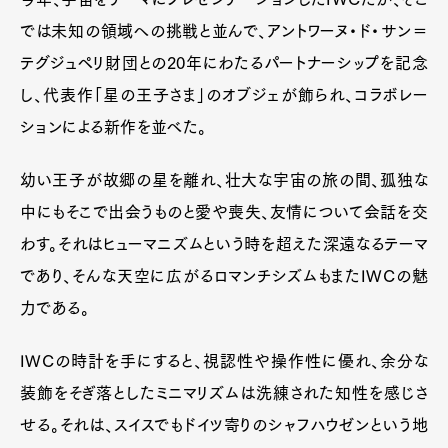
では未知の領域への挑戦と並んで、アントワーヌ・ド・サン＝
テグジュペリ財団との20年にわたるパートナーシップを記念
し、代表作「星の王子さま」のオブジェが飾られ、コラボレー
ションによる新作を並べた。
幼い王子が故郷の星を離れ、壮大な宇宙の旅の間、孤独な
中にもそこで出会うものと愛や喪失、友情について会話を交
わす。それはヒューマニズムという時を超えた深遠なるテーマ
であり、そんな天空に広がるロマンチシズムもまたIWCの魅
力である。
IWCの時計を手にすると、視認性や操作性に優れ、余分な
装飾をそぎ落としたミニマリズムは洗練された知性を感じさ
せる。それは、スイスでもドイツ寄りのシャフハウゼンという地