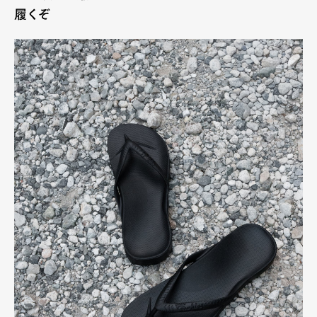
履くぞ
Art&Design
Watch
Fashion
Gourmet
Cars
Product
Culture
Lifestyle
Pen Membership
Magazine