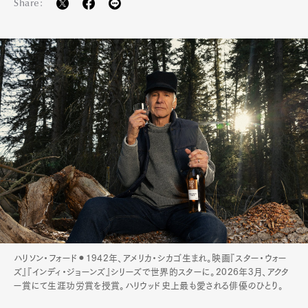
Share:
ハリソン・フォード⚫︎1942年、アメリカ・シカゴ生まれ。映画『スター・ウォー
ズ』『インディ・ジョーンズ』シリーズで世界的スターに。2026年3月、アクタ
ー賞にて生涯功労賞を授賞。ハリウッド史上最も愛される俳優のひとり。