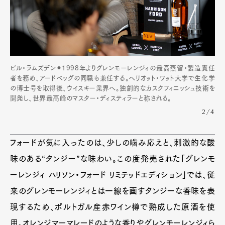
ビル・ラムズデン⚫︎1998年よりグレンモーレンジィの最高蒸留・製造責任
者を務め、アードベッグの同職も兼任する。ヘリオット・ワット大学で生化学
の博士号を取得後、ウイスキー業界へ。独創的なカスクフィニッシュ技術を
開発し、世界最高峰のマスター・ディスティラーと称される。
2/4
フォードが気に入ったのは、少しの噛み応えと、刺激的な酸
味のある“タンジー”な味わい。この度発売された「グレンモ
ーレンジィ ハリソン・フォード リミテッドエディション」では、従
来のグレンモーレンジィとは一線を画すタンジーな香味を表
現するため、ポルトガル産赤ワイン樽で熟成した原酒を使
用。オレンジマーマレードのような香りやグレンモーレンジィら