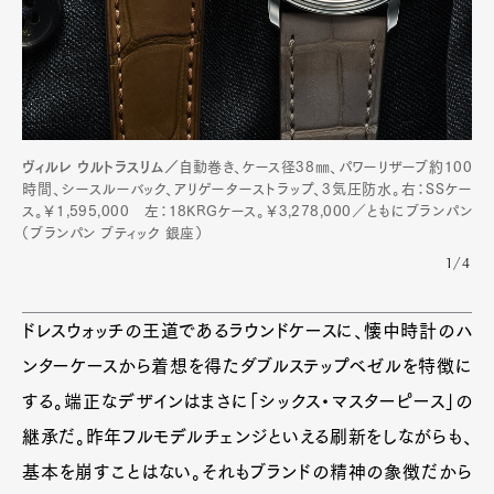
ヴィルレ ウルトラスリム／
自動巻き、ケース径38㎜、パワーリザーブ約100
時間、シースルーバック、アリゲーターストラップ、3気圧防水。右：SSケー
ス。￥1,595,000 左：18KRGケース。￥3,278,000／ともにブランパン
（ブランパン ブティック 銀座）
1/4
ドレスウォッチの王道であるラウンドケースに、懐中時計のハ
ンターケースから着想を得たダブルステップベゼルを特徴に
する。端正なデザインはまさに「シックス・マスターピース」の
継承だ。昨年フルモデルチェンジといえる刷新をしながらも、
基本を崩すことはない。それもブランドの精神の象徴だから