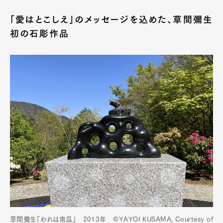
「愛はとこしえ」のメッセージを込めた、草間彌生
初の石彫作品
草間彌生『われは南瓜』 2013年 ©YAYOI KUSAMA, Courtesy of