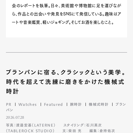
会のレポートを執筆。日々、美術館や博物館に足を運びなが
ら、作品との出会いや発見をSNSにて発信している。趣味はア
ートや音楽鑑賞、軽いジョギング。そしてお酒を楽しむこと。
ブランパンに宿る、クラシックという美学。
時代を超えて洗練に磨きをかけた機械式
時計
PR
Watches
Featured
腕時計
機械式時計
ブラン
パン
2026.07.28
写真：渡邉宏基（LATERNE）
スタイリング：石川英次
（TABLEROCK STUDIO）
文：柴田 充
編集：倉持佑次