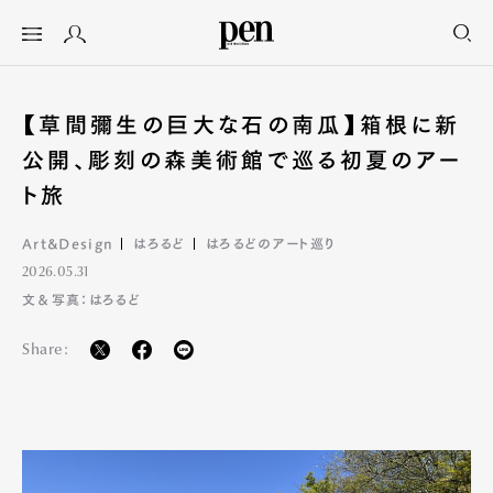
【草間彌生の巨大な石の南瓜】箱根に新
公開、彫刻の森美術館で巡る初夏のアー
ト旅
Art&Design
はろるど
はろるどのアート巡り
2026.05.31
文＆写真：はろるど
Share: