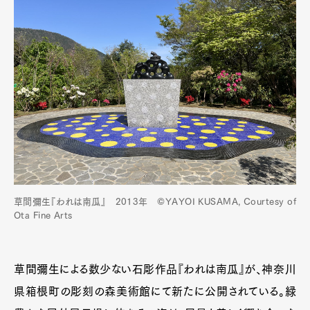
草間彌生『われは南瓜』 2013年 ©YAYOI KUSAMA, Courtesy of
Ota Fine Arts
草間彌生による数少ない石彫作品『われは南瓜』が、神奈川
県箱根町の彫刻の森美術館にて新たに公開されている。緑