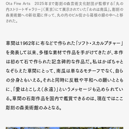
Ota Fine Arts 2025年まで彫刻の森芸術文化財団が監修する「丸の
内ストリートギャラリー」（東京）にて展示されていた『われは南瓜』。彫刻の
森美術館への新収蔵に伴って、丸の内のビル街から箱根の緑の中へと移
された。
草間は1962年に布などで作られた「ソフト・スカルプチャー」
を発表して以来、多様な素材で作品を手がけてきたが、本作
は初めて石で作られた記念碑的な作品だ。私はかぼちゃと
なぞらえた草間にとって、南瓜は単なるモチーフでなく、自ら
の分身ともいえる。それと同時に反戦や平和への願いととも
に、「愛はとこしえ（永遠）」というメッセージも込められてい
る。草間の石彫作品を国内で鑑賞できるのは、現在ではここ
彫刻の森美術館のみとなる。