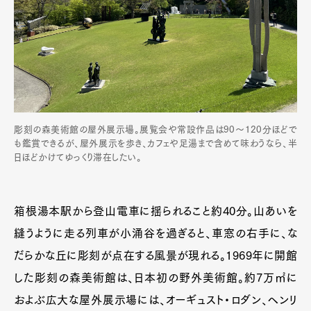
彫刻の森美術館の屋外展示場。展覧会や常設作品は90〜120分ほどで
も鑑賞できるが、屋外展示を歩き、カフェや足湯まで含めて味わうなら、半
日ほどかけてゆっくり滞在したい。
箱根湯本駅から登山電車に揺られること約40分。山あいを
縫うように走る列車が小涌谷を過ぎると、車窓の右手に、な
だらかな丘に彫刻が点在する風景が現れる。1969年に開館
した彫刻の森美術館は、日本初の野外美術館。約7万㎡に
およぶ広大な屋外展示場には、オーギュスト・ロダン、ヘンリ