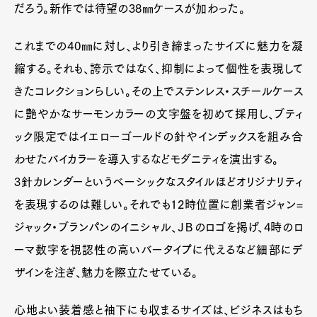
だろう。新作では待望の38㎜ケースが加わった。
これまでの40㎜に対し、より引き締まったサイズに魅力を凝
縮する。それも、誇示ではなく、抑制によって個性を表現して
きたコレクションらしい。その上でステンレス・スチールケース
に艶やかなサーモンカラーの文字盤を初めて採用し、ブティ
ック限定ではイエローゴールドの針やインデックスを組み合
わせたバイカラーを導入するなどモダニティを演出する。
3針カレンダーというベーシックなスタイルほどオリジナリティ
を表現するのは難しい。それでも12時位置に創業者ジャン=
ジャック・ブランパンのイニシャル、ＪＢのロゴを掲げ、4時のロ
ーマ数字を視認性の高いバータイプに代えるなど細部にデ
ザインを注ぎ、魅力を際立たせている。
心地よい装着感と袖下にも収まるサイズは、ビジネスはもち