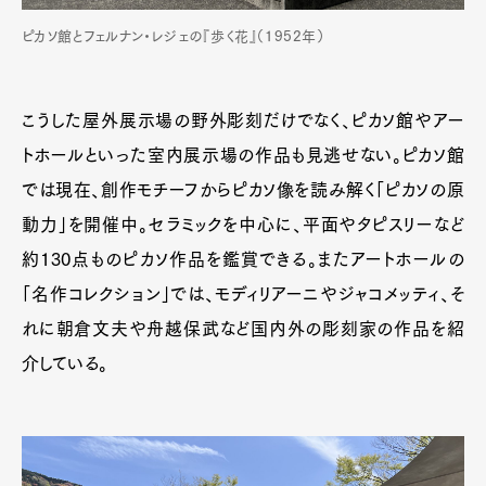
ピカソ館とフェルナン・レジェの『歩く花』（1952年）
こうした屋外展示場の野外彫刻だけでなく、ピカソ館やアー
トホールといった室内展示場の作品も見逃せない。ピカソ館
では現在、創作モチーフからピカソ像を読み解く「ピカソの原
動力」を開催中。セラミックを中心に、平面やタピスリーなど
約130点ものピカソ作品を鑑賞できる。またアートホールの
「名作コレクション」では、モディリアーニやジャコメッティ、そ
Art&Design
Watch
Fashion
れに朝倉文夫や舟越保武など国内外の彫刻家の作品を紹
Gourmet
Cars
介している。
Product
Culture
Lifestyle
Pen Membership
Magazine