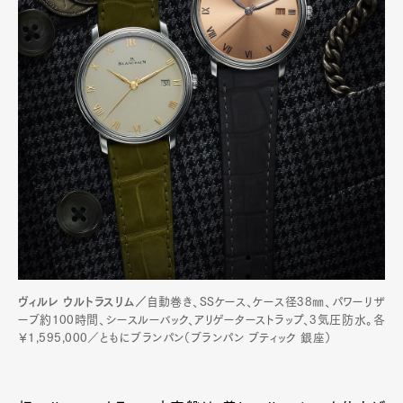
ヴィルレ ウルトラスリム／
自動巻き、SSケース、ケース径38㎜、パワーリザ
ーブ約100時間、シースルーバック、アリゲーターストラップ、3気圧防水。各
￥1,595,000／ともにブランパン（ブランパン ブティック 銀座）