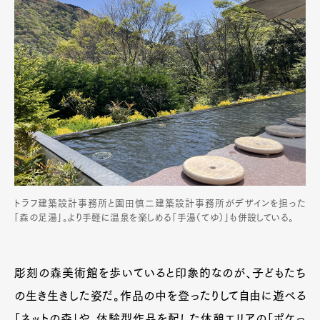
Official Columnist
About
Contact
Pen Meet
Pen international
Pen tw
トラフ建築設計事務所と園田慎二建築設計事務所がデザインを担った
「森の足湯」。より手軽に温泉を楽しめる「手湯（てゆ）」も併設している。
彫刻の森美術館を歩いていると印象的なのが、子どもたち
の生き生きした姿だ。作品の中を登ったりして自由に遊べる
「ネットの森」や、体験型作品を配した休憩エリアの「ポケっ