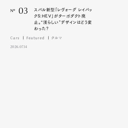
03
スバル新型「レヴォーグ レイバッ
Nº
クS:HEV」がターボダクト廃
止。“漢らしい”デザインはどう変
わった?
Cars
Featured
クルマ
2026.07.14