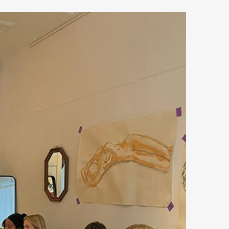
Art&Design
Watch
Fashion
ourmet
Cars
Product
Culture
Lifestyle