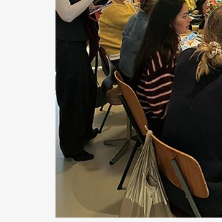
Pen Me
Pen Me