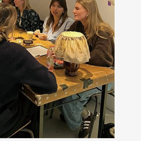
mbership
Magazine
Official Columnist
About
et
Pen international
Pen tw