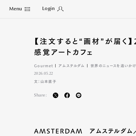
Login
Menu
Close
【注文すると“画材”が届く
感覚アートカフェ
Gourmet
アムステルダム
世界のニュースを追いかけ
2026.05.22
文：山本直子
Share:
AMSTERDAM アムステルダム