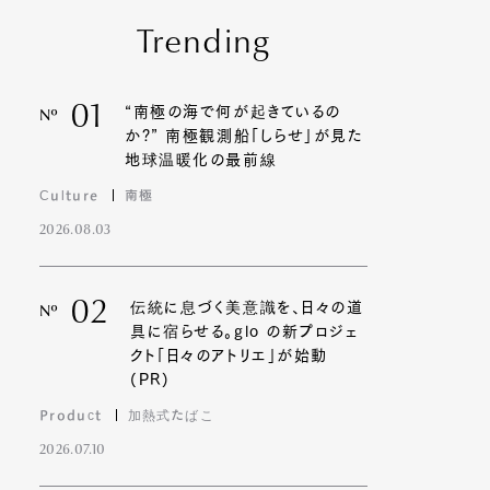
Trending
01
“南極の海で何が起きているの
Nº
か?” 南極観測船「しらせ」が見た
地球温暖化の最前線
Culture
南極
2026.08.03
02
伝統に息づく美意識を、日々の道
Nº
具に宿らせる。glo の新プロジェ
クト「日々のアトリエ」が始動
(PR)
Product
加熱式たばこ
2026.07.10