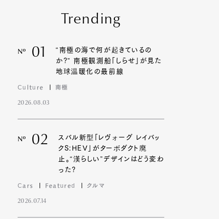
Trending
01
“南極の海で何が起きているの
Nº
か?” 南極観測船「しらせ」が見た
地球温暖化の最前線
Culture
南極
2026.08.03
02
スバル新型「レヴォーグ レイバッ
Nº
クS:HEV」がターボダクト廃
止。“漢らしい”デザインはどう変わ
った?
Cars
Featured
クルマ
2026.07.14