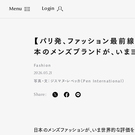
Login
Menu
Close
【パリ発、ファッション最前線
本のメンズブランドが、いま
Fashion
2026.05.21
写真・文：ジスマヌ・レベッカ（Pen International）
Share:
日本のメンズファッションが、いま世界的な評価を