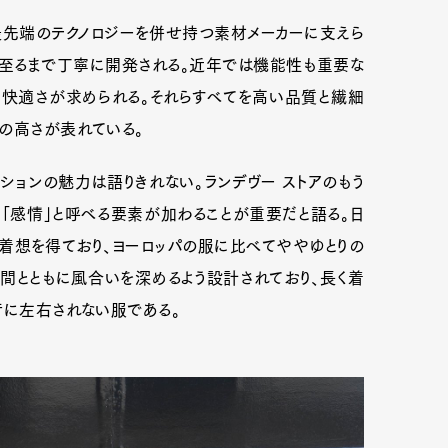
最先端のテクノロジーを併せ持つ素材メーカーに支えら
至るまで丁寧に開発される。近年では機能性も重要な
た快適さが求められる。それらすべてを高い品質と繊細
の高さが表れている。
ションの魅力は語りきれない。ランデヴー ストアのもう
に「感情」と呼べる要素が加わることが重要だと語る。日
着想を得ており、ヨーロッパの服に比べてややゆとりの
間とともに風合いを深めるよう設計されており、長く着
行に左右されない服である。
Art&Design
Watch
Fashion
ourmet
Cars
Product
Culture
Lifestyle