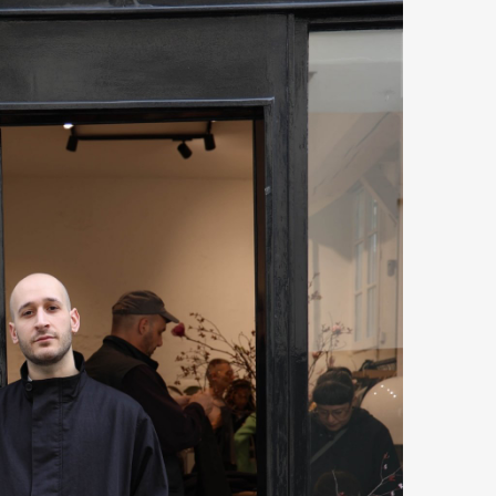
mbership
Magazine
Official Columnist
About
et
Pen international
Pen tw