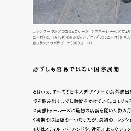
ランデヴー ストアのコミュニケーションマネージャー、アヴェリー・ナ
ユーロ）に、HATSKIのセルビッジデニム（335ユーロ）
はフランスのパラブーツ（300ユーロ）
必ずしも容易ではない国際展開
とはいえ、すべての日本人デザイナーが海外進出を
歩を踏み出すまでに時間をかけている。コモリもその
ス南部トゥールーズに最初の店舗を開いた数カ月
く初期の取扱店の一つだったが、最初のコレクショ
モリはスティル バイ ハンドや、近年加わったシュ