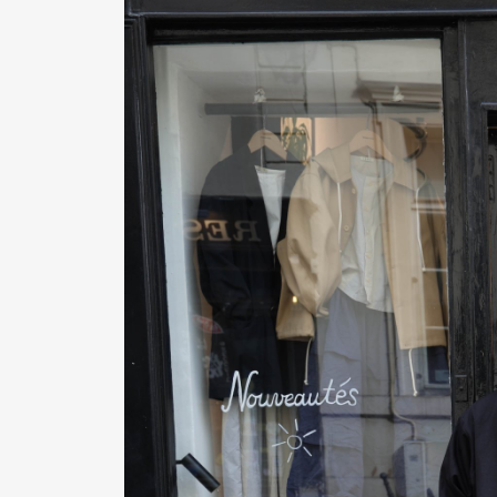
Pen Me
Pen Me