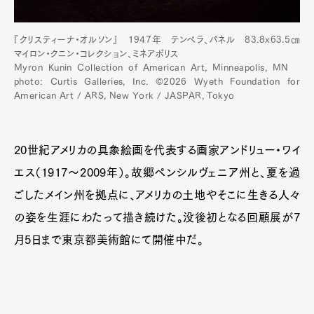
『クリスティーナ・オルソン』 1947年 テンペラ、パネル 83.8x63.5㎝
マイロン・クニン・コレクション、ミネアポリス
Myron Kunin Collection of American Art, Minneapolis, MN
photo: Curtis Galleries, Inc. ©2026 Wyeth Foundation for
American Art / ARS, New York / JASPAR, Tokyo
20世紀アメリカの具象絵画を代表する画家アンドリュー・ワイ
エス（1917〜2009年）。故郷ペンシルヴェニア州と、夏を過
ごしたメイン州を拠点に、アメリカの土地やそこに生きる人々
の姿を生涯にわたって描き続けた。没後初となる回顧展が7
月5日まで東京都美術館にて開催中だ。