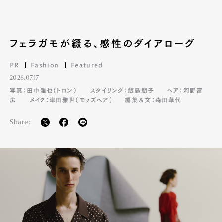
フェラガモが綴る、感性のダイアローグ
PR
Fashion
Featured
2026.07.17
写真：田中雅也（トロン）
スタイリング：飯島朋子
ヘア：河野富
広
メイク：津田雅世（モッズヘア）
編集＆文：森田華代
Share: