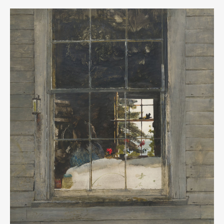
Art&Design
Watch
Fashion
Gourmet
Cars
Product
Culture
Lifestyle