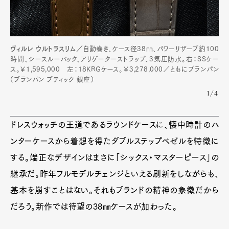
ヴィルレ ウルトラスリム／
自動巻き、ケース径38㎜、パワーリザーブ約100
時間、シースルーバック、アリゲーターストラップ、3気圧防水。右：SSケー
ス。￥1,595,000 左：18KRGケース。￥3,278,000／ともにブランパン
（ブランパン ブティック 銀座）
1/4
ドレスウォッチの王道であるラウンドケースに、懐中時計のハ
ンターケースから着想を得たダブルステップベゼルを特徴に
する。端正なデザインはまさに「シックス・マスターピース」の
継承だ。昨年フルモデルチェンジといえる刷新をしながらも、
基本を崩すことはない。それもブランドの精神の象徴だから
だろう。新作では待望の38㎜ケースが加わった。