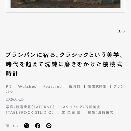
3/3
ブランパンに宿る、クラシックという美学。
時代を超えて洗練に磨きをかけた機械式
時計
PR
Watches
Featured
腕時計
機械式時計
ブラン
パン
2026.07.28
写真：渡邉宏基（LATERNE）
スタイリング：石川英次
（TABLEROCK STUDIO）
文：柴田 充
編集：倉持佑次
Share: