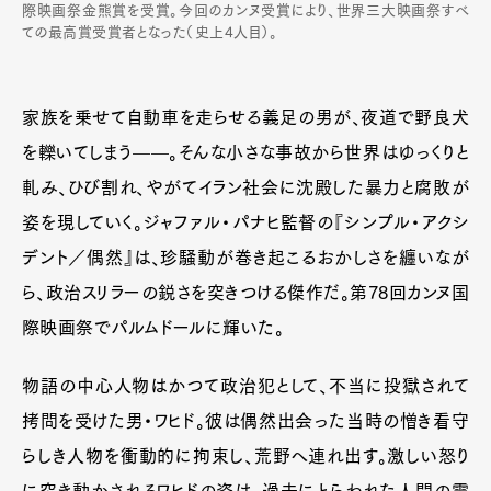
際映画祭金熊賞を受賞。今回のカンヌ受賞により、世界三大映画祭すべ
ての最高賞受賞者となった（史上4人目）。
家族を乗せて自動車を走らせる義足の男が、夜道で野良犬
を轢いてしまう——。そんな小さな事故から世界はゆっくりと
軋み、ひび割れ、やがてイラン社会に沈殿した暴力と腐敗が
姿を現していく。ジャファル・パナヒ監督の『シンプル・アクシ
デント／偶然』は、珍騒動が巻き起こるおかしさを纏いなが
ら、政治スリラーの鋭さを突きつける傑作だ。第78回カンヌ国
際映画祭でパルムドールに輝いた。
物語の中心人物はかつて政治犯として、不当に投獄されて
拷問を受けた男・ワヒド。彼は偶然出会った当時の憎き看守
らしき人物を衝動的に拘束し、荒野へ連れ出す。激しい怒り