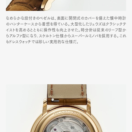
なめらかな段付きのベゼルは、表面に開閉式のカバーを備えた懐中時計
のハンターケースから着想を得ている。大型化したリュウズはクラシックテ
イストを高めるとともに操作性も向上させた。時分針は従来のリーフ型か
らアルファ型になり､スケルトン仕様からスーパールミノバを採用する｡これ
もドレスウォッチでは珍しい実用的な仕様だ｡