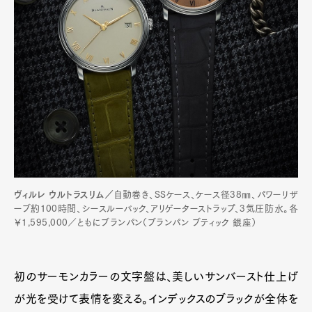
ヴィルレ ウルトラスリム／
自動巻き、SSケース、ケース径38㎜、パワーリザ
ーブ約100時間、シースルーバック、アリゲーターストラップ、3気圧防水。各
￥1,595,000／ともにブランパン（ブランパン ブティック 銀座）
初のサーモンカラーの文字盤は、美しいサンバースト仕上げ
が光を受けて表情を変える。インデックスのブラックが全体を