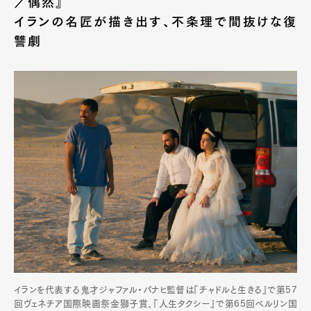
／偶然』
イランの名匠が描き出す、不条理で間抜けな復
讐劇
イランを代表する鬼才ジャファル・パナヒ監督は『チャドルと生きる』で第57
回ヴェネチア国際映画祭金獅子賞、『人生タクシー』で第65回ベルリン国