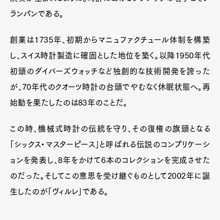
Gourmet
Cars
ランパンである。
Product
Culture
Lifestyle
創業は1735年、初期からマニュファクチュール体制を構築
し、スイス時計製造に確固とした地位を築く。以降1950年代
Pen Membership
Magazine
初頭のダイバーズウォッチなど独創的な技術開発を誇った
Official Columnist
About
が、70年代のクオーツ時計の台頭でやむなく休眠状態へ。再
Contact
始動を果たしたのは83年のことだ。
この時、機械式時計の伝統を守り、その復権の旗頭となる
Pen Meet
「シックス・マスターピース」と呼ばれる伝説のコンプリケーシ
Pen international
Pen tw
ョンを発表し、8年をかけて6本のコレクションを完成させた
のだった。そしてこの意思を受け継ぐものとして2002年に誕
生したのが「ヴィルレ」である。