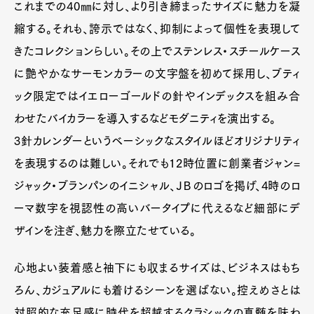
これまでの40㎜に対し、より引き締まったサイズに魅力を凝
縮する。それも、誇示ではなく、抑制によって個性を表現して
きたコレクションらしい。その上でステンレス・スチールケース
に艶やかなサーモンカラーの文字盤を初めて採用し、ブティ
ック限定ではイエローゴールドの針やインデックスを組み合
わせたバイカラーを導入するなどモダニティを演出する。
3針カレンダーというベーシックなスタイルほどオリジナリティ
を表現するのは難しい。それでも12時位置に創業者ジャン=
ジャック・ブランパンのイニシャル、ＪＢのロゴを掲げ、4時のロ
ーマ数字を視認性の高いバータイプに代えるなど細部にデ
ザインを注ぎ、魅力を際立たせている。
心地よい装着感と袖下にも収まるサイズは、ビジネスはもち
ろん、カジュアルにも着けるシーンを選ばない。控えめさとは
対照的な充足感に時代を超越するクラシックの真髄を味わ