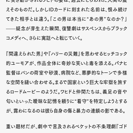
に突き動かされるワヒドの姿は、過去にとらわれた人間の震
えそのものだ。しかしIDカードに刻まれた名前は、恨み続け
てきた相手とは違う。「この男は本当に“あの男”なのか？」
——疑念が芽生えた瞬間、復讐劇はサスペンスからブラック
コメディへ、さらに寓話へと転じていく。
『間違えられた男』や『ハリーの災難』を思わせるヒッチコック
的ユーモアが、作品全体に奇妙な笑いと毒を添える。パナヒ
監督はバンの荷室や砂漠、病院など、悪夢的なトーンで多様
な空間を縫い合わせる。まるで国家という巨大な牢獄を旅す
るロードムービーのようだ。ワヒドと仲間たちは、義足の音や
匂いといった曖昧な記憶を頼りに“看守”を特定しようとする
が、露わになるのは彼ら自身の傷と暴力の連鎖の影である。
重い題材だが、劇中で言及されるベケットの不条理劇『ゴド