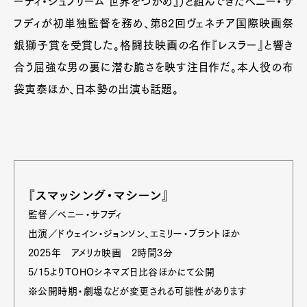
ーティ・シュプリーム 世界をつかめ』）と組んできたベニー・サ
フディが初単独監督を務め、第82回ヴェネチア国際映画祭
銀獅子賞を受賞した。格闘技映画の名作『レスラー』と響き
合う屈強な男の裏に潜む脆さを映す注目作だ。本人役の布
袋寅泰ほか、日本勢の出演も話題。
『スマッシング・マシーン』
監督／ベニー・サフディ
出演／ドウェイン・ジョンソン、エミリー・ブラントほか
2025年 アメリカ映画 2時間3分
5/15よりTOHOシネマズ日比谷ほかにて公開
※公開時期・劇場などが変更される可能性があります