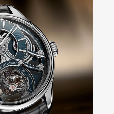
Art&Design
Watch
Fashion
ourmet
Cars
Product
Culture
Lifestyle