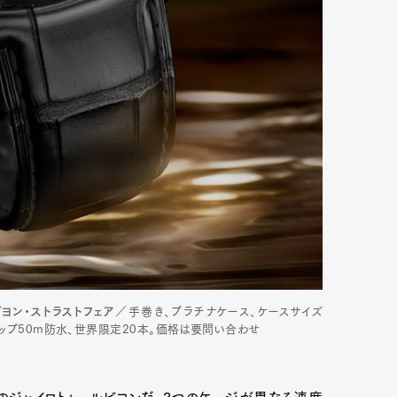
mbership
Magazine
Official Columnist
About
et
Pen international
Pen tw
ヨン・ストラストフェア
／手巻き、プラチナケース、ケースサイズ
トラップ50m防水、世界限定20本。価格は要問い合わせ