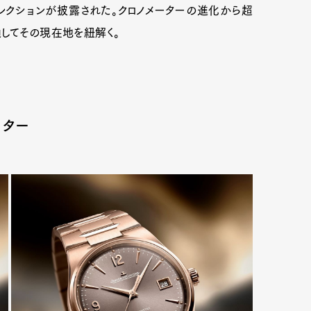
クションが披露された。クロノメーターの進化から超
通してその現在地を
紐解く
。
ーター