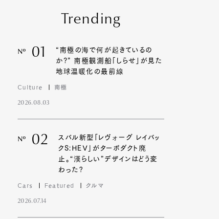
Trending
01
“南極の海で何が起きているの
Nº
か?” 南極観測船「しらせ」が見た
地球温暖化の最前線
Culture
南極
2026.08.03
02
スバル新型「レヴォーグ レイバッ
Nº
クS:HEV」がターボダクト廃
止。“漢らしい”デザインはどう変
わった?
Cars
Featured
クルマ
2026.07.14