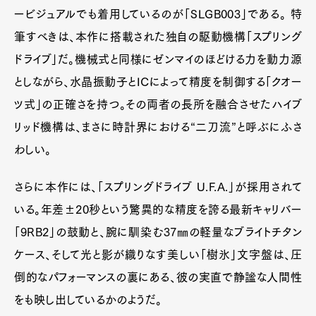
ービジュアルでも着用しているのが「SLGB003」である。 特
筆すべきは、本作に搭載された独自の駆動機構「スプリング
ドライブ」だ。機械式と同様にゼンマイのほどける力を動力源
としながら、水晶振動子とICによって精度を制御する「クオー
ツ式」の正確さを持つ。その両者の長所を融合させたハイブ
リッド機構は、まさに時計界における“二刀流”と呼ぶにふさ
わしい。
さらに本作には、「スプリングドライブ U.F.A.」が採用されて
いる。年差±20秒という驚異的な精度を誇る最新キャリバー
「9RB2」の鼓動と、腕に馴染む37㎜の軽量なブライトチタン
ケース、そして光と影が織りなす美しい「樹氷」文字盤は、圧
倒的なパフォーマンスの裏にある、彼の実直で静謐な人間性
をも映し出しているかのようだ。