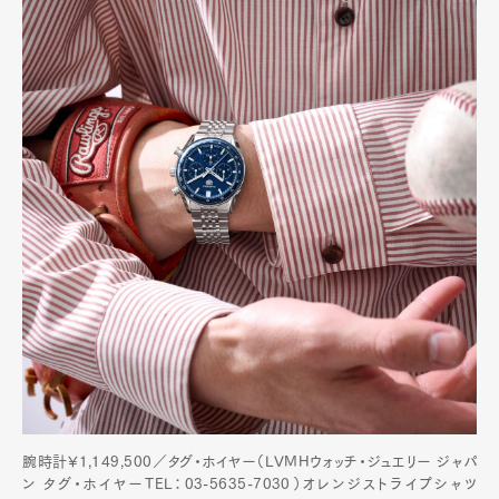
腕時計¥1,149,500／タグ・ホイヤー（LVMHウォッチ・ジュエリー ジャパ
ン タグ・ホイヤーTEL：03-5635-7030）オレンジストライプシャツ