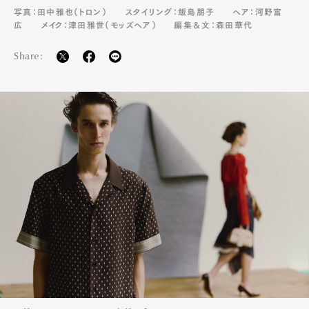
写真：田中雅也（トロン）
スタイリング：飯島朋子
ヘア：河野富
広
メイク：津田雅世（モッズヘア）
編集＆文：森田華代
Share: