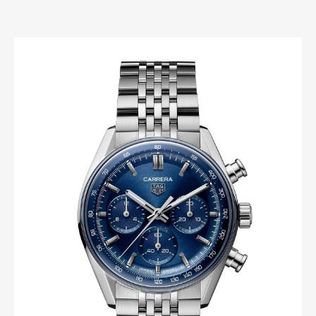
Art&Design
Watch
Fashion
Gourmet
Cars
Product
Culture
Lifestyle