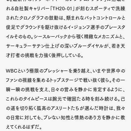
れる自社製キャリバー「TH20-01」が刻むスポーティで洗練
されたクロノグラフの鼓動は、類まれなバットコントロールと
俊足でグラウンドを駆け抜けるイ・ジョンフ選手のプレースタ
イルそのもの。シースルーバックから覗く精緻なメカニズムと、
サーキュラーサテン仕上げの深いブルーダイヤルが、若き天
才打者の挑戦を力強く後押ししている。
WBCという極限のプレッシャーを乗り越え、いまや世界中の
ファンの視線を集めるトップステージで戦い抜く彼ら。その一
瞬一瞬の挑戦を支え、日々の営みを静かに肯定するように、
これらのタイムピースは腕元で確固たる時を刻み続ける。己
の道を切り拓く孤高のアスリートたちが選んだ時計は、我々
の日常に対しても、ブレない知性と情熱のあり方を静かに教
えてくれるはずだ。