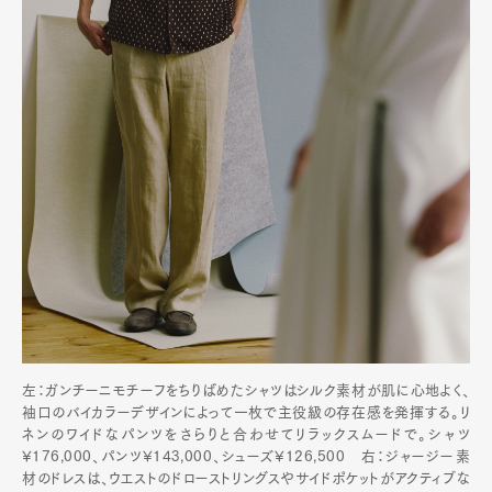
左：ガンチーニモチーフをちりばめたシャツはシルク素材が肌に心地よく、
袖口のバイカラーデザインによって一枚で主役級の存在感を発揮する。リ
ネンのワイドなパンツをさらりと合わせてリラックスムードで。シャツ
¥176,000、パンツ¥143,000、シューズ¥126,500 右：ジャージー素
材のドレスは、ウエストのドローストリングスやサイドポケットがアクティブな