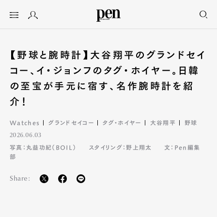
【野球と腕時計】大谷翔平のグランドセイ
コー、イ・ジョンフのタグ・ホイヤー。日韓
の至宝が手元に宿す、名作腕時計を紹
介！
Watches
グランドセイコー
タグ・ホイヤー
大谷翔平
野球
2026.06.03
写真：丸益功紀（BOIL）
スタイリング：野上翔太
文：Pen編集
部
Share: