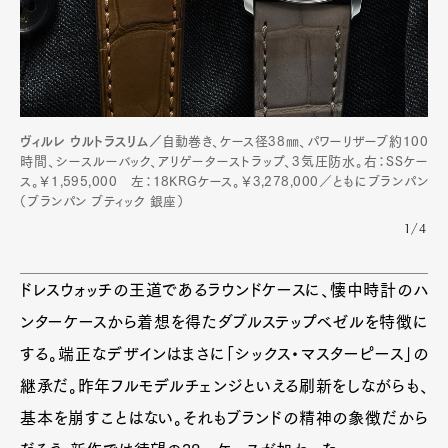
ヴィルレ ウルトラスリム／
自動巻き、ケース径38㎜、パワーリザーブ約100
時間、シースルーバック、アリゲーターストラップ、3気圧防水。右：SSケー
ス。￥1,595,000 左：18KRGケース。￥3,278,000／ともにブランパン
（ブランパン ブティック 銀座）
1/4
ドレスウォッチの王道であるラウンドケースに、懐中時計のハ
ンターケースから着想を得たダブルステップベゼルを特徴に
する。端正なデザインはまさに「シックス・マスターピース」の
継承だ。昨年フルモデルチェンジといえる刷新をしながらも、
基本を崩すことはない。それもブランドの精神の象徴だから