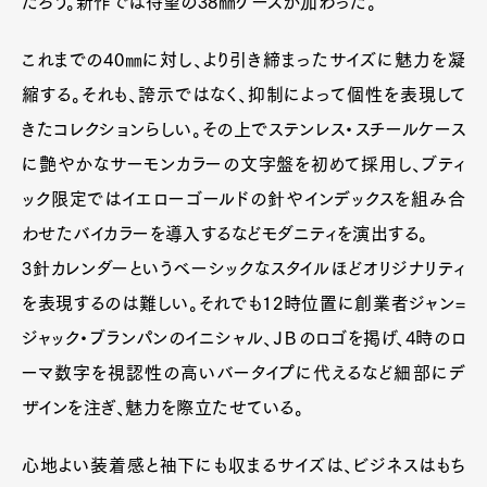
だろう。新作では待望の38㎜ケースが加わった。
これまでの40㎜に対し、より引き締まったサイズに魅力を凝
縮する。それも、誇示ではなく、抑制によって個性を表現して
きたコレクションらしい。その上でステンレス・スチールケース
に艶やかなサーモンカラーの文字盤を初めて採用し、ブティ
ック限定ではイエローゴールドの針やインデックスを組み合
わせたバイカラーを導入するなどモダニティを演出する。
3針カレンダーというベーシックなスタイルほどオリジナリティ
を表現するのは難しい。それでも12時位置に創業者ジャン=
ジャック・ブランパンのイニシャル、ＪＢのロゴを掲げ、4時のロ
ーマ数字を視認性の高いバータイプに代えるなど細部にデ
ザインを注ぎ、魅力を際立たせている。
心地よい装着感と袖下にも収まるサイズは、ビジネスはもち