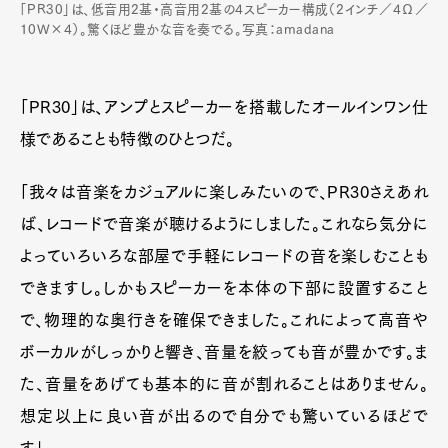
「PR30」は、低音用2基・高音用2基の4スピーカー構成（2インチ／4Ω／
10W×4）。驚くほど豊かな音を奏でる。写真：amadana
「PR30」は、アンプとスピーカーを搭載したオールインワン仕
様であることも特徴のひとつだ。
「我々は音楽をカジュアルに楽しみたいので、PR30さえあれ
ば、レコードで音楽が聴けるようにしました。これなら気分に
よっていろいろな部屋で手軽にレコードの音を楽しむことも
できますし。しかもスピーカーを本体の下部に設置すること
で、物理的な奥行きを確保できました。これによって高音や
ボーカルがしっかりと響き、音量を絞っても音が豊かです。ま
た、音量をあげても基本的に音が割れることはありません。
想定以上に良い音が出るので自分でも驚いているほどで
す」