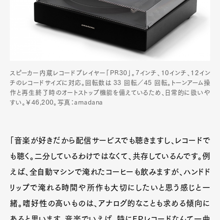
Official Columnist
About
Contact
Pen Meet
スピーカー内蔵レコードプレイヤー「PR30」。7インチ、10インチ、12イン
チのレコードサイズに対応。回転数は 33 回転／45 回転。トーンアーム操
Pen international
Pen tw
作と再生終了時のオートストップ機能を備えているため、日常的に扱いや
すい。￥46,200。写真：amadana
「音楽が好きだから配信サービスでも聴きますし、レコードで
も聴く。二分しているわけではなくて、共存しているんです。例
えば、全自動マシンで淹れたコーヒーも飲みますが、ハンドド
リップで淹れる時間や所作も大切にしたいと思う感じと一
緒。嗜好性の高いものは、アナログ的なことも求める傾向に
あると思います。音楽でいえば、特にEPレコードなんて一曲