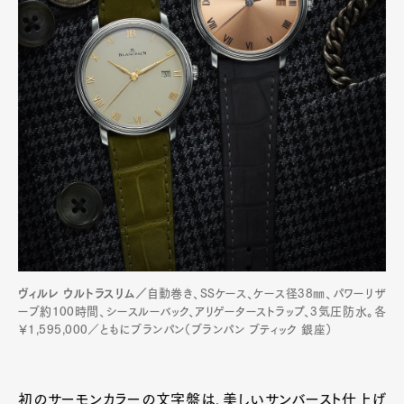
ヴィルレ ウルトラスリム／
自動巻き、SSケース、ケース径38㎜、パワーリザ
ーブ約100時間、シースルーバック、アリゲーターストラップ、3気圧防水。各
￥1,595,000／ともにブランパン（ブランパン ブティック 銀座）
初のサーモンカラーの文字盤は、美しいサンバースト仕上げ