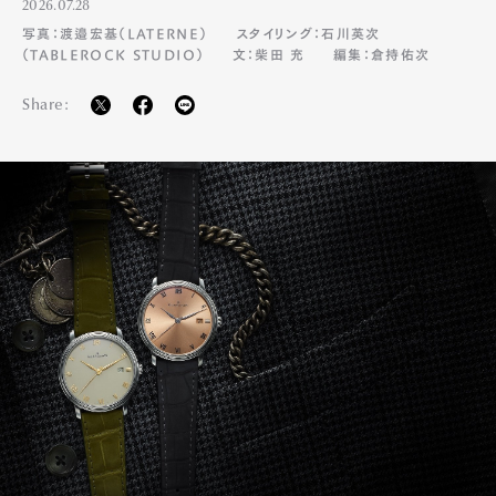
2026.07.28
写真：渡邉宏基（LATERNE）
スタイリング：石川英次
（TABLEROCK STUDIO）
文：柴田 充
編集：倉持佑次
Share: