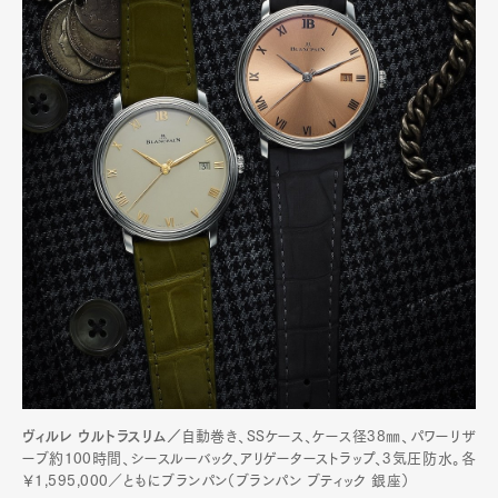
ヴィルレ ウルトラスリム／
自動巻き、SSケース、ケース径38㎜、パワーリザ
ーブ約100時間、シースルーバック、アリゲーターストラップ、3気圧防水。各
￥1,595,000／ともにブランパン（ブランパン ブティック 銀座）