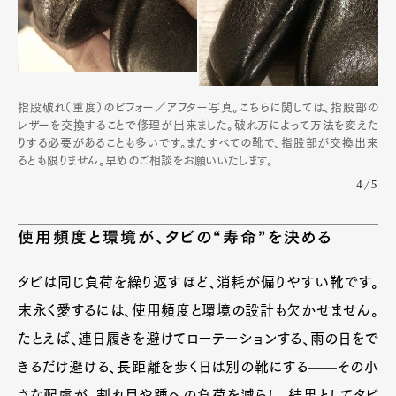
指股破れ（重度）のビフォー／アフター写真。こちらに関しては、指股部の
レザーを交換することで修理が出来ました。破れ方によって方法を変えた
りする必要があることも多いです。またすべての靴で、指股部が交換出来
るとも限りません。早めのご相談をお願いいたします。
4/5
使用頻度と環境が、タビの“寿命”を決める
タビは同じ負荷を繰り返すほど、消耗が偏りやすい靴です。
末永く愛するには、使用頻度と環境の設計も欠かせません。
たとえば、連日履きを避けてローテーションする、雨の日をで
きるだけ避ける、長距離を歩く日は別の靴にする——その小
さな配慮が、割れ目や踵への負荷を減らし、結果としてタビ