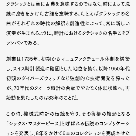
クラシックとは単に古典を意味するのではなく、時によって洗
練に磨きをかけた古雅を意味する。たとえばクラシックの名
Pen Meet
曲がそれぞれの時代の解釈と創造性によって、常に新しい
Pen international
Pen tw
演奏が生まれるように。時計におけるクラシックの名手こそブ
ランパンである。
創業は1735年、初期からマニュファクチュール体制を構築
し、スイス時計製造に確固とした地位を築く。以降1950年代
初頭のダイバーズウォッチなど独創的な技術開発を誇った
が、70年代のクオーツ時計の台頭でやむなく休眠状態へ。再
始動を果たしたのは83年のことだ。
この時、機械式時計の伝統を守り、その復権の旗頭となる
「シックス・マスターピース」と呼ばれる伝説のコンプリケーシ
ョンを発表し、8年をかけて6本のコレクションを完成させた