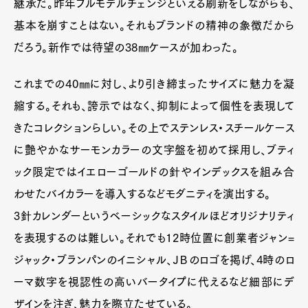
継承だ。昨年フルモデルチェンジといえる刷新をしながらも、
基本を崩すことはない。それもブランドの精神の象徴だから
だろう。新作では待望の38㎜ケースが加わった。
これまでの40㎜に対し、より引き締まったサイズに魅力を凝
縮する。それも、誇示ではなく、抑制によって個性を表現して
きたコレクションらしい。その上でステンレス・スチールケース
に艶やかなサーモンカラーの文字盤を初めて採用し、ブティ
ック限定ではイエローゴールドの針やインデックスを組み合
わせたバイカラーを導入するなどモダニティを演出する。
3針カレンダーというベーシックなスタイルほどオリジナリティ
を表現するのは難しい。それでも12時位置に創業者ジャン=
ジャック・ブランパンのイニシャル、ＪＢのロゴを掲げ、4時のロ
ーマ数字を視認性の高いバータイプに代えるなど細部にデ
ザインを注ぎ、魅力を際立たせている。