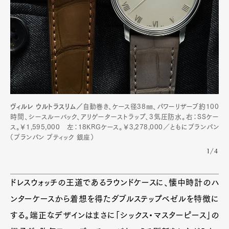
ヴィルレ ウルトラスリム／
自動巻き、ケース径38㎜、パワーリザーブ約100
時間、シースルーバック、アリゲーターストラップ、3気圧防水。右：SSケー
ス。￥1,595,000 左：18KRGケース。￥3,278,000／ともにブランパン
（ブランパン ブティック 銀座）
1/4
ドレスウォッチの王道であるラウンドケースに、懐中時計のハ
ンターケースから着想を得たダブルステップベゼルを特徴に
する。端正なデザインはまさに「シックス・マスターピース」の