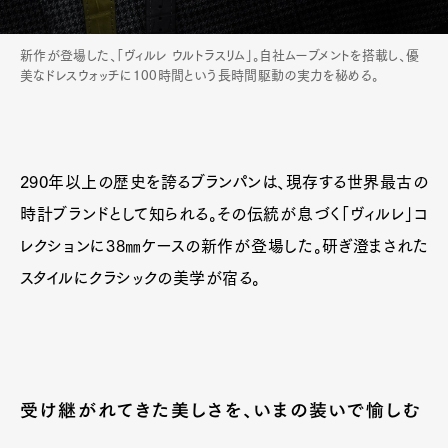
新作が登場した、「ヴィルレ ウルトラスリム」。自社ムーブメントを搭載し、優
美なドレスウォッチに100時間という長時間駆動の実力を秘める。
290年以上の歴史を誇るブランパンは、現存する世界最古の
Art&Design
Watch
Fashion
時計ブランドとして知られる。その伝統が息づく「ヴィルレ」コ
Gourmet
Cars
レクションに38㎜ケースの新作が登場した。研ぎ澄まされた
Product
Culture
Lifestyle
スタイルにクラシックの美学が宿る。
Pen Membership
Magazine
Official Columnist
About
受け継がれてきた美しさを、いまの装いで愉しむ
Contact