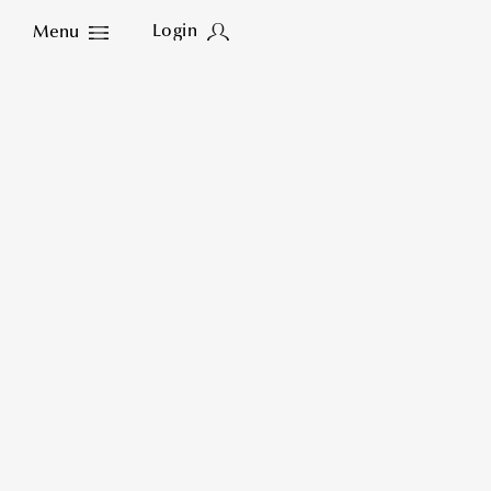
Login
Menu
Close
勝川永一
エシカ
大学卒業後に国内靴メーカ
人として働きながら自身の
2010年に靴修理店「The
2024年、国内靴ブラン