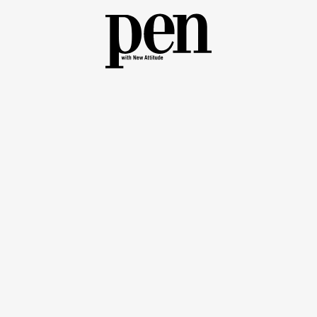
ル・シューズデザイナー
ーを経て渡英し、英国ノーザンプトンのトレシャム・インスティチュートで靴づくり
ブランドH.KATSUAKWAを設立、国内外の主要セレクトショップで展
 Shoe of Life」を開業し、累計6万足以上を修理。2016年、作品「Retu
ドとして初のB Corp認証を取得し、靴を起点にエシカルで持続可能なデザイン