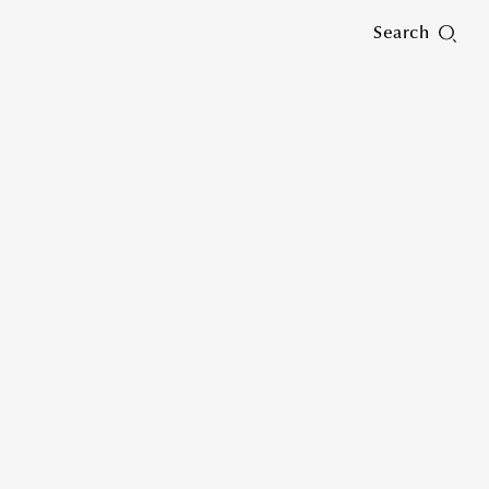
Search
を学び、PAUL HARNDENに師事。2007年、修理職
開。また著名ブランドとのコラボレーションも多数手がける。
rn to the soil」が英国ノーザンプトン美術館に永久収蔵。
を探求している。