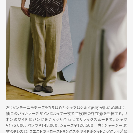
左：ガンチーニモチーフをちりばめたシャツはシルク素材が肌に心地よく、
袖口のバイカラーデザインによって一枚で主役級の存在感を発揮する。リ
ネンのワイドなパンツをさらりと合わせてリラックスムードで。シャツ
¥176,000、パンツ¥143,000、シューズ¥126,500 右：ジャージー素
材のドレスは、ウエストのドローストリングスやサイドポケットがアクティブな