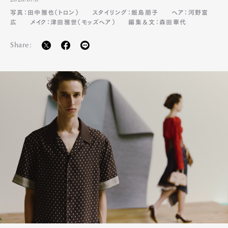
2026.07.17
写真：田中雅也（トロン）
スタイリング：飯島朋子
ヘア：河野富
広
メイク：津田雅世（モッズヘア）
編集＆文：森田華代
Share:
Art&Design
Watch
Fashion
Gourmet
Cars
Product
Culture
Lifestyle