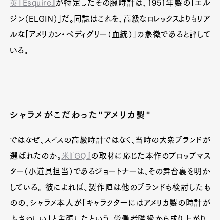
英『Esquire』
が特定したその腕時計は、1951年製の「エル
ジン（ELGIN）」だ。同誌はこれを、高級なロレックスよりもリア
ルな「アメリカン・ペディグリー（血統）」の象徴であると評して
いる。
シャラメがこだわった"アメリカ製"
ではなぜ、スイスの高級時計ではなく、当時の大衆ブランドが
選ばれたのか。
米『GQ』
の取材に応じた本作のプロップマス
ター（小道具担当）であるジョートナーは、その舞台裏を明か
している。 彼によれば、製作陣は他のブランドも検討したも
のの、シャラメ本人が「キャラクターにはアメリカ製の時計が
ふさわしい」と主張したという。労働者階級から成り上がり、