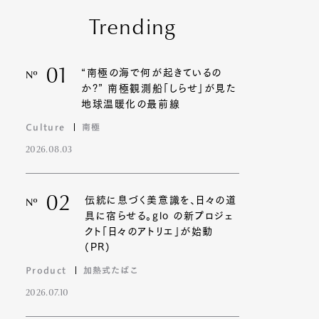
Trending
01
“南極の海で何が起きているの
Nº
か?” 南極観測船「しらせ」が見た
地球温暖化の最前線
Culture
南極
2026.08.03
02
伝統に息づく美意識を、日々の道
Nº
具に宿らせる。glo の新プロジェ
クト「日々のアトリエ」が始動
(PR)
Product
加熱式たばこ
2026.07.10