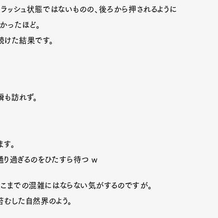
ッシュ状態ではないものの、後ろから押されるように
かったほど。
続けた結果です。
瞬も訪れず。
ます。
り過ぎるのをひたすら待つ w
Art&Design
Watch
Fashion
ここまでの混雑にはならない気がするのですが。
ourmet
Cars
Product
Culture
苔むした自然界のよう。
Lifestyle