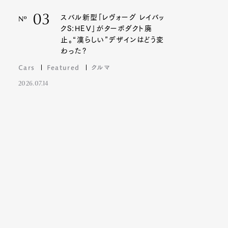
03
スバル新型「レヴォーグ レイバッ
Nº
クS:HEV」がターボダクト廃
止。“漢らしい”デザインはどう変
わった?
Cars
Featured
クルマ
2026.07.14