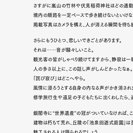
さすがに嵐山の竹林や伏見稲荷神社ほどの通勤ラ
境内の順路を一定ペースで歩き続けないといけな
掲載写真はカメラを構え、人が消える瞬間を待ち
さらにもうひとつ、悲しいできごとがあります。
それは……音が騒々しいこと。
観光客の皆がしゃべり続けてますから、静寂は一
人の多さ以上に、この話し声がしんどかったなぁ。
「詫び寂び」はどこへやら。
風情に浸ろうとする自身の内なる声がかき消され
修学旅行生や遠足の子どもたちに出くわしたら、通
銀閣寺に“世界遺産”の冠がついていなければ、
G
建物は朽ちて荒れ、丘陵の「池泉回遊式庭園」は
魅了される人は限られるでしょう。