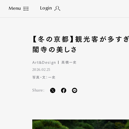
Login
Menu
Close
【冬の京都】観光客が多す
閣寺の美しさ
Art&Design
高橋一史
2026.02.25
写真・文：一史
Share: