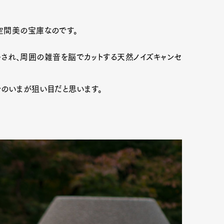
空間美の宝庫なのです。
mbership
Magazine
Official Columnist
About
され、周囲の雑音を脳でカットする天然ノイズキャンセ
ンのいまが狙い目だと思います。
et
Pen international
Pen tw