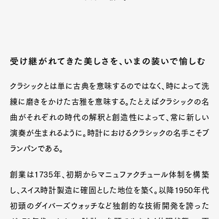
受け継がれてきた美しさを、いまの装いで愉しむ
クラシックとは単に古典を意味するのではなく、時によって洗
練に磨きをかけた古雅を意味する。たとえばクラシックの名
曲がそれぞれの時代の解釈と創造性によって、常に新しい
演奏が生まれるように。時計におけるクラシックの名手こそブ
ランパンである。
Art&Design
Watch
Fashion
創業は1735年、初期からマニュファクチュール体制を構築
Gourmet
Cars
し、スイス時計製造に確固とした地位を築く。以降1950年代
Product
Culture
Lifestyle
初頭のダイバーズウォッチなど独創的な技術開発を誇った