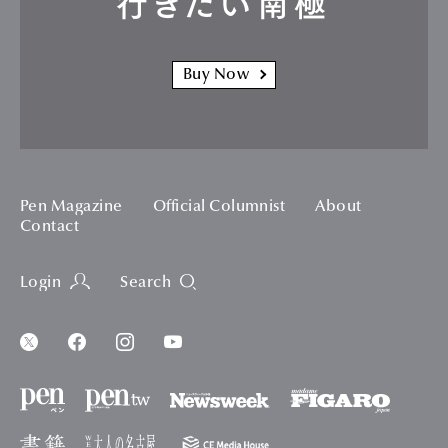
行きたい南極
Buy Now
Pen Magazine
Official Columnist
About
Contact
Login
Search