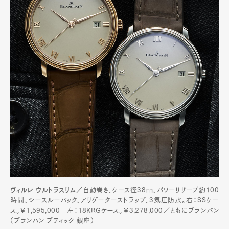
ヴィルレ ウルトラスリム／
自動巻き、ケース径38㎜、パワーリザーブ約100
時間、シースルーバック、アリゲーターストラップ、3気圧防水。右：SSケー
ス。￥1,595,000 左：18KRGケース。￥3,278,000／ともにブランパン
（ブランパン ブティック 銀座）