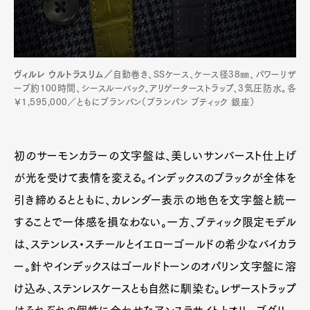
ヴィルレ ウルトラスリム／
自動巻き、SSケース、ケース径38㎜、パワーリザ
ーブ約100時間、シースルーバック、アリゲーターストラップ、3気圧防水。各
￥1,595,000／ともにブランパン（ブランパン ブティック 銀座）
初のサーモンカラーの文字盤は、美しいサンバースト仕上げ
が光を受けて表情を変える。インデックスのブラックが全体を
引き締めるとともに、カレンダー表示の地色を文字盤と統一
することで一体感を損なわない。一方、ブティック限定モデル
は、ステンレス・スチールとイエローゴールドの希少なバイカラ
ー。針やインデックスはゴールドトーンのオパリン文字盤に溶
け込み、ステンレスケースとも自然に馴染む。レザーストラップ