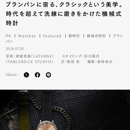
ブランパンに宿る、クラシックという美学。
時代を超えて洗練に磨きをかけた機械式
時計
PR
Watches
Featured
腕時計
機械式時計
ブラン
パン
2026.07.28
写真：渡邉宏基（LATERNE）
スタイリング：石川英次
（TABLEROCK STUDIO）
文：柴田 充
編集：倉持佑次
Share: