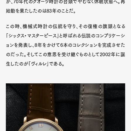
が、70年代のクオーツ時計の台頭でやむなく休眠状態へ。再
始動を果たしたのは83年のことだ。
Pen Membership
Magazine
Official Columnist
About
この時、機械式時計の伝統を守り、その復権の旗頭となる
Contact
「シックス・マスターピース」と呼ばれる伝説のコンプリケーシ
ョンを発表し、8年をかけて6本のコレクションを完成させた
のだった。そしてこの意思を受け継ぐものとして2002年に誕
Pen Meet
生したのが「ヴィルレ」である。
Pen international
Pen tw