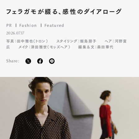
フェラガモが綴る、感性のダイアローグ
PR
Fashion
Featured
2026.07.17
写真：田中雅也（トロン）
スタイリング：飯島朋子
ヘア：河野富
広
メイク：津田雅世（モッズヘア）
編集＆文：森田華代
Share: