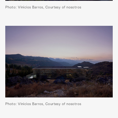
Photo: Vinicios Barros, Courtesy of nosotros
Art&Design
Watch
Fashion
Gourmet
Cars
Product
Culture
Lifestyle
Pen Membership
Magazine
Official Columnist
About
Contact
Photo: Vinicios Barros, Courtesy of nosotros
Pen Meet