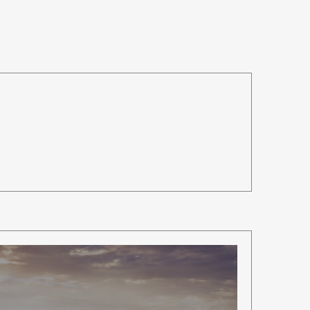
Art&Design
Watch
Fashion
ourmet
Cars
Product
Culture
Lifestyle
mbership
Magazine
Official Columnist
About
et
Pen international
Pen tw