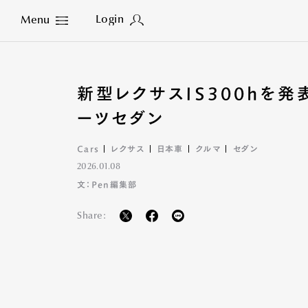
Login
Menu
Close
新型レクサスIS300hを
ーツセダン
Cars
レクサス
日本車
クルマ
セダン
2026.01.08
文：Pen編集部
Share: