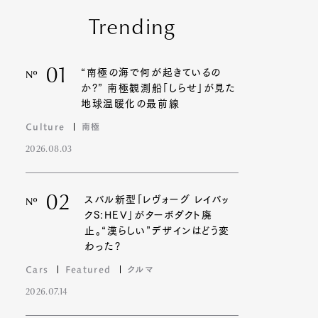
Trending
01
“南極の海で何が起きているの
Nº
か?” 南極観測船「しらせ」が見た
地球温暖化の最前線
Culture
南極
2026.08.03
02
スバル新型「レヴォーグ レイバッ
Nº
クS:HEV」がターボダクト廃
止。“漢らしい”デザインはどう変
わった?
Cars
Featured
クルマ
2026.07.14