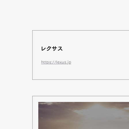
レクサス
G
https://lexus.jp
Pen Me
Pen Me