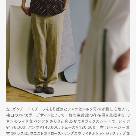
左：ガンチーニモチーフをちりばめたシャツはシルク素材が肌に心地よく、
袖口のバイカラーデザインによって一枚で主役級の存在感を発揮する。リ
ネンのワイドなパンツをさらりと合わせてリラックスムードで。シャツ
¥176,000、パンツ¥143,000、シューズ¥126,500 右：ジャージー素
材のドレスは、ウエストのドローストリングスやサイドポケットがアクティブな