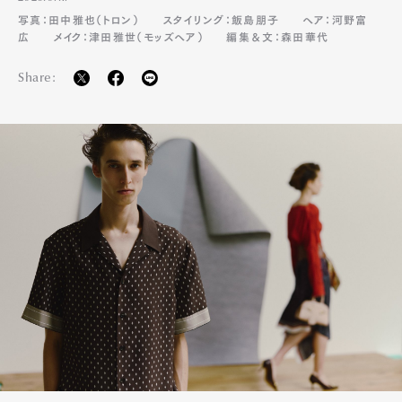
写真：田中雅也（トロン）
スタイリング：飯島朋子
ヘア：河野富
Pen Membership
Magazine
広
メイク：津田雅世（モッズヘア）
編集＆文：森田華代
Official Columnist
About
Contact
Share:
Pen Meet
Pen international
Pen tw