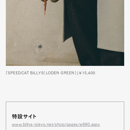
「SPEEDCAT BILLYS（LODEN GREEN）」￥15,400
特設サイト
www.billys-tokyo.net/shop/pages/e690.aspx