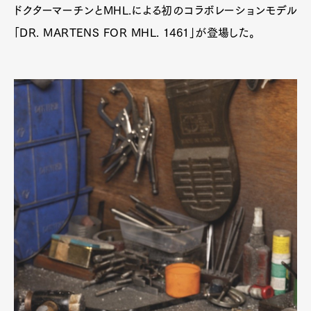
ドクターマーチンとMHL.による初のコラボレーションモデル
「DR. MARTENS FOR MHL. 1461」が登場した。
Art&Design
Watch
Fashion
Gourmet
Cars
Product
Culture
Lifestyle
Pen Membership
Magazine
Official Columnist
About
Contact
Pen Meet