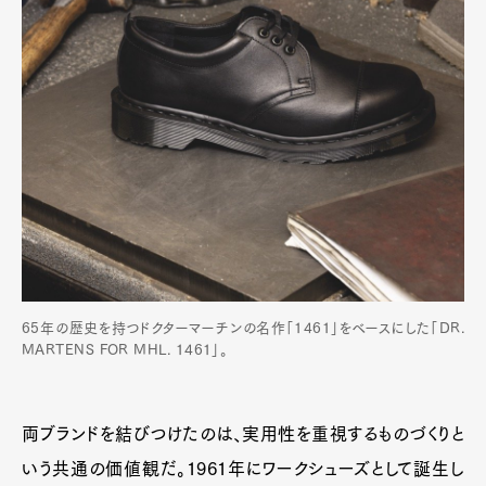
Pen international
Pen tw
65年の歴史を持つドクターマーチンの名作「1461」をベースにした「DR.
MARTENS FOR MHL. 1461」。
両ブランドを結びつけたのは、実用性を重視するものづくりと
いう共通の価値観だ。1961年にワークシューズとして誕生し