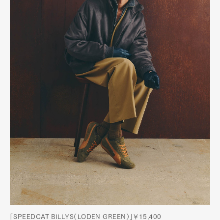
「SPEEDCAT BILLYS（LODEN GREEN）」￥15,400