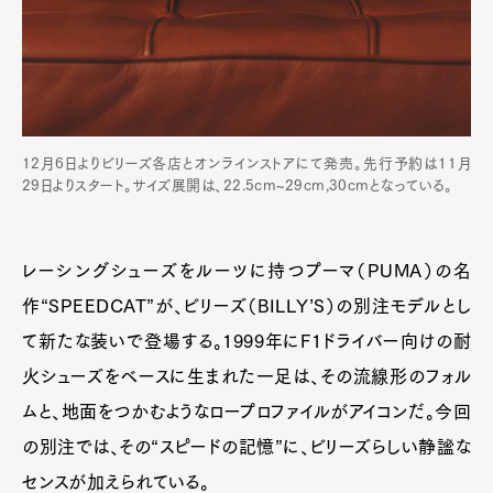
12月6日よりビリーズ各店とオンラインストアにて発売。先行予約は11月
29日よりスタート。サイズ展開は、22.5cm~29cm,30cmとなっている。
レーシングシューズをルーツに持つプーマ（PUMA）の名
作“SPEEDCAT”が、ビリーズ（BILLY’S）の別注モデルとし
て新たな装いで登場する。1999年にF1ドライバー向けの耐
火シューズをベースに生まれた一足は、その流線形のフォル
ムと、地面をつかむようなロープロファイルがアイコンだ。今回
の別注では、その“スピードの記憶”に、ビリーズらしい静謐な
センスが加えられている。