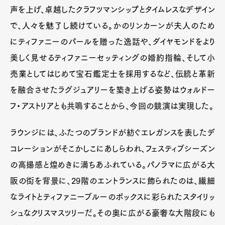
声を上げ、卓越したクラフツマンシップとタイムレスなデザイン
で、人々を魅了し続けている。かのリンカーンが夫人のため
にティファニーのパールを贈った逸話や、ダイヤモンドをより
美しく見せるティファニーセッティングの婚約指輪、そして小
売業としてはじめて宝石鑑定士を採用するなど、伝統と革新
を融合させたラグジュアリーを築き上げる姿勢はウォルドー
フ・アストリアとも共鳴することから、今回の競演は実現した。
ラウンジには、ふたつのブランドが紡ぐエレガンスを表したデ
コレーションがそこかしこにあしらわれ、フェスティブシーズン
の高揚感と煌めきに満ちあふれている。パノラマに広がる大
阪の街を背景に、29階のエントランスに飾られたのは、繊細
なライトとティファニーブルーのボックスに彩られたスタイリッ
シュなクリスマスツリーだ。その奥に広がる豪奢な大階段にも