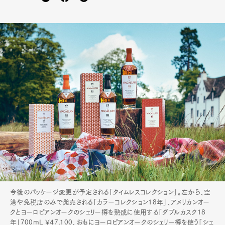
Art&Design
Watch
Fashion
今後のパッケージ変更が予定される「タイムレスコレクション」。左から、空
Gourmet
Cars
港や免税店のみで発売される「カラーコレクション18年」、アメリカンオー
クとヨーロピアンオークのシェリー樽を熟成に使用する「ダブルカスク18
Product
Culture
Lifestyle
年」700mL ¥47,100、おもにヨーロピアンオークのシェリー樽を使う「シェ