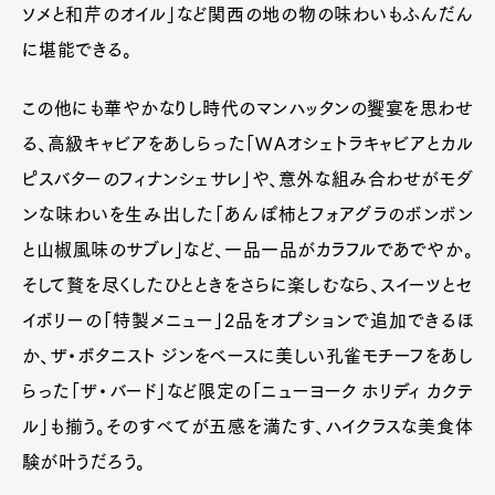
ソメと和芹のオイル」など関西の地の物の味わいもふんだん
に堪能できる。
この他にも華やかなりし時代のマンハッタンの饗宴を思わせ
る、高級キャビアをあしらった「WAオシェトラキャビアとカル
ピスバターのフィナンシェサレ」や、意外な組み合わせがモダ
ンな味わいを生み出した「あんぽ柿とフォアグラのボンボン
と山椒風味のサブレ」など、一品一品がカラフルであでやか。
そして贅を尽くしたひとときをさらに楽しむなら、スイーツとセ
イボリーの「特製メニュー」2品をオプションで追加できるほ
か、ザ・ボタニスト ジンをベースに美しい孔雀モチーフをあし
らった「ザ・バード」など限定の「ニューヨーク ホリディ カクテ
ル」も揃う。そのすべてが五感を満たす、ハイクラスな美食体
験が叶うだろう。