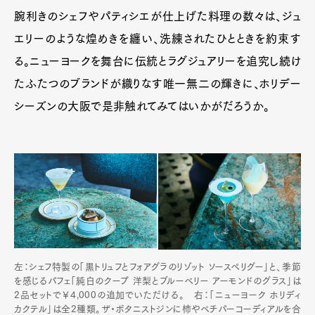
腕利きのシェフやパティシエが仕上げた料理の数々は、ジュ
エリーのような煌めきを纏い、洗練されたひとときを約束す
る。ニューヨークを舞台に伝統とラグジュアリーを追究し続け
たふたつのブランドが織りなす唯一無二の輝きに、ホリデー
シーズンの大阪で是非触れてみてはいかがだろうか。
左：シェフ特製の「黒トリュフとフォアグラのリゾット ソースペリグー」と、季節
を感じるパフェ「純白のクープ 洋梨とブルーベリー アーモンドのグラス」は
2品セットで￥4,000の追加でいただける。 右：「ニューヨーク ホリディ
カクテル」は全2種類。ザ・ボタニストジンに柿やベチパーコーディアルを合