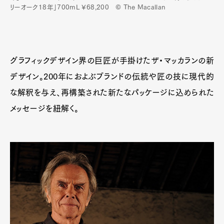
リーオーク18年」700mL ¥68,200 © The Macallan
Pen Membership
Magazine
Official Columnist
About
グラフィックデザイン界の巨匠が手掛けたザ・マッカランの新
Contact
デザイン。200年におよぶブランドの伝統や匠の技に現代的
な解釈を与え、再構築された新たなパッケージに込められた
メッセージを紐解く。
Pen Meet
Pen international
Pen tw