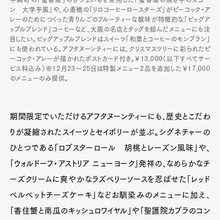
ン 大学芋風」や、心斎橋の「リロコーヒーロースターズ」がピーコック・ア
レーのためにつくった青りんごのフルーティーな酸味が特徴的な「ビッグア
ップルブレンド」コーヒーなど、大阪の名店とタッグを組んだメニューにも注
目したい。ビッグアップルブレンドはスイーツ「和栗とコーヒーのモンブラン」
にも使われている。アフタヌーンティーには、クリスマスツリーに彩られたピ
ーコック・アレーが描かれたポストカード付き。￥13,000（以下すべてサー
ビス料込み）※12月23～25日は特製メニュー2品を追加した￥17,000
のメニューのみ提供。
期間限定でいただけるアフタヌーンティーにも、歴史とこだわ
りが凝縮されたスイーツとセイボリーが並ぶ。シグネチャーの
ひとつである「ロブスターロール 胡桃とレーズン風味」や、
「ウォルドーフ・アストリア ニューヨーク」発祥の、なめらかなチ
ーズクリームに爽やかなラズベリーソースを忍ばせた「レッド
ベルベットチーズケーキ」などお馴染みのメニューに加え、
「香住蟹と南瓜のキッシュロワイヤル」や「聖護院カブラのコン