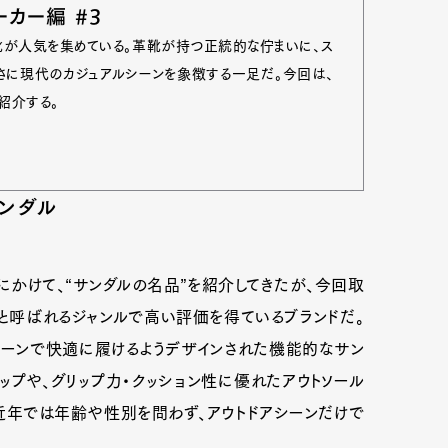
カー編 #3
の靴が人気を集めている。革靴が持つ正統的な佇まいに、ス
さに現代のカジュアルシーンを象徴する一足だ。今回は、
紹介する。
ンダル
にかけて、“サンダルの名品”を紹介してきたが、今回取
」と呼ばれるジャンルで高い評価を得ているブランドだ。
Art&Design
Watch
Fashion
シーンで快適に履けるようデザインされた機能的なサン
ップや、グリップ力・クッション性に優れたアウトソール
ourmet
Cars
Product
Culture
近年では年齢や性別を問わず、アウトドアシーンだけで
Lifestyle