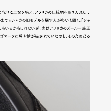
初は当地に工場を構え、アフリカの伝統柄を取り入れたサ
いまでもシャカの旧モデルを探す人が多いと聞く。「シャ
mbership
Magazine
Official Columnist
About
人もいるかもしれないが、実はアフリカのズールー族王
ロゴマークに盾や槍が描かれていたのも、そのためだろ
et
Pen international
Pen tw