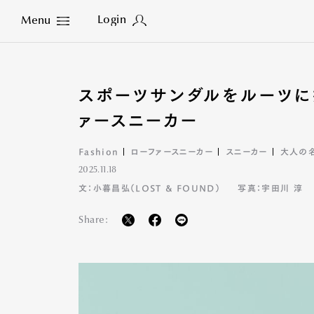
Login
Menu
Close
スポーツサンダルをルーツに
ァースニーカー
Fashion
ローファースニーカー
スニーカー
大人の
2025.11.18
文：小暮昌弘（LOST & FOUND）
写真：宇田川 淳
Share: