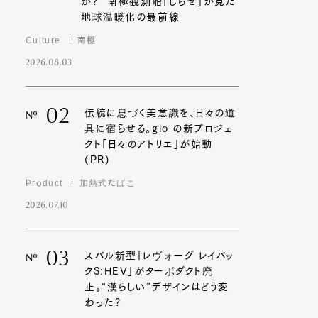
か?” 南極観測船「しらせ」が見た
地球温暖化の最前線
Culture
南極
2026.08.03
02
伝統に息づく美意識を、日々の道
Nº
具に宿らせる。glo の新プロジェ
クト「日々のアトリエ」が始動
(PR)
Product
加熱式たばこ
2026.07.10
03
スバル新型「レヴォーグ レイバッ
Nº
クS:HEV」がターボダクト廃
止。“漢らしい”デザインはどう変
わった?