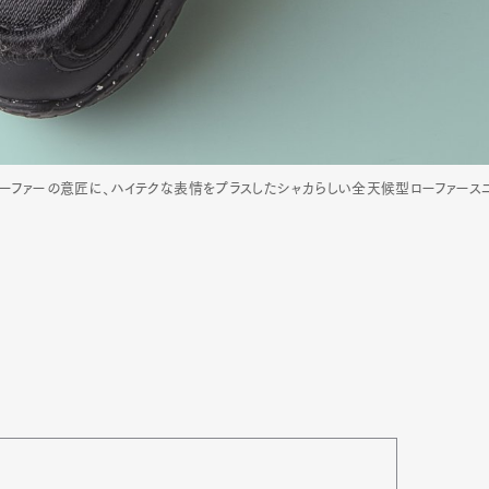
ラシックなローファーの意匠に、ハイテクな表情をプラスしたシャカらしい全天候型ローフ