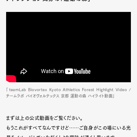
「teamLab Biovortex Kyoto Athletics Forest Highlight Video /
チームラボ バイオヴォルテックス 京都 運動の森 ハイライト動画」
まずは上の公式動画をご覧ください。
もうこれがすべてなんですけど……ご自身がこの場にいる光