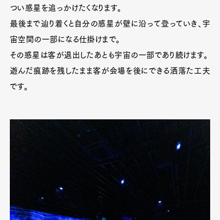
つい惑星を追っかけたくなります。
最後まで辿り着くと自分の惑星が壁に沿って登っていき、宇
宙空間の一部になる仕掛けまで。
その惑星は客が退出したあとも宇宙の一部であり続けます。
遊んだ痕跡を残したまま客が会場を後にできる洒落た工夫
です。
Art&Design
Watch
Fashion
Gourmet
Cars
Product
Culture
Lifestyle
Pen Membership
Magazine