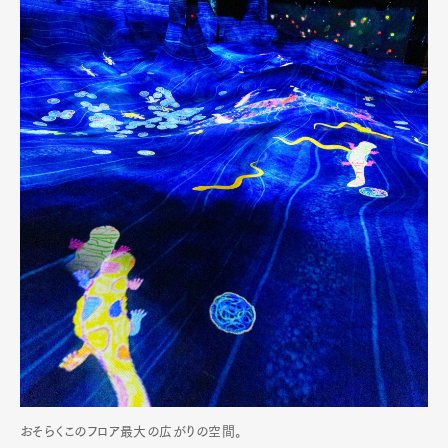
Official Columnist
About
Contact
Pen Meet
Pen international
Pen tw
おそらくこのフロア最大の広がりの空間。