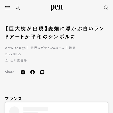
【巨大枕が出現】麦畑に浮かぶ白いラン
ドアートが平和のシンボルに
Art&Design
世界のデザインニュース
建築
2025.09.25
文：山川真智子
Share:
フランス