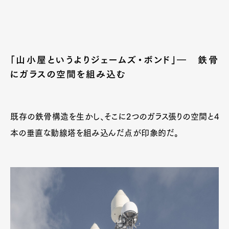
Art&Design
Watch
Fashion
Gourmet
Cars
「山小屋というよりジェームズ・ボンド」― 鉄骨
Product
Culture
Lifestyle
にガラスの空間を組み込む
Pen Membership
Magazine
既存の鉄骨構造を生かし、そこに2つのガラス張りの空間と4
Official Columnist
About
Contact
本の垂直な動線塔を組み込んだ点が印象的だ。
Pen Meet
Pen international
Pen tw