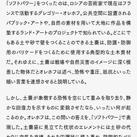
「ソフトパワー」をつくったのは、ロシアの芸術家で現在はフラ
ンスで活動するグレゴリー・オレホフ。公共空間に設置される
パブリック・アートや、自然の素材を用いて大地に作品を構
築するランド・アートのプロジェクトで知られている。どこにで
もある土や砂で壁をつくることのできる土嚢は、防護・防御
用のバリケードをつくるために使用する典型的な土木資材
だ。それゆえに、土嚢は戦場や自然災害のイメージに深く根
差した物体だとオレホフは述べ、恐怖や重圧、抵抗といった
暗い言葉を連想させると説明している。
しかし、土嚢が象徴する恐怖を空にして重みを取り去り、静
かな回復力を示すものに変貌させたなら、いったい何が起
こるのか。オレホフは、この問いの答えを、「ソフトパワー」で表
現した。土嚢袋に見立てた枕状のエレメントには土砂の代