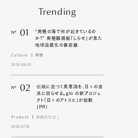
Trending
01
“南極の海で何が起きているの
Nº
か?” 南極観測船「しらせ」が見た
地球温暖化の最前線
Culture
南極
2026.08.03
02
伝統に息づく美意識を、日々の道
Nº
具に宿らせる。glo の新プロジェ
クト「日々のアトリエ」が始動
(PR)
Product
加熱式たばこ
2026.07.10