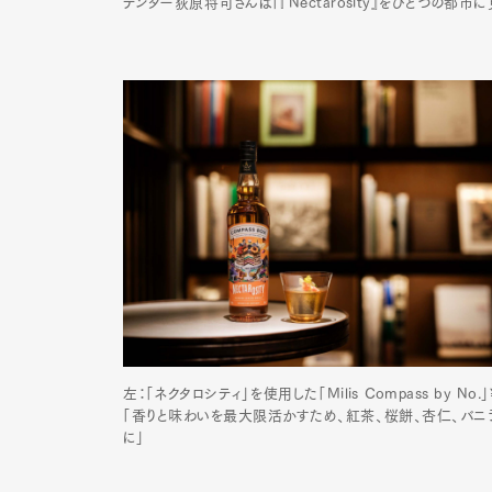
テンダー荻原将司さんは「『Nectarosity』をひとつの都
左：「ネクタロシティ」を使用した「Milis Compass by 
「香りと味わいを最大限活かすため、紅茶、桜餅、杏仁、バニ
に」