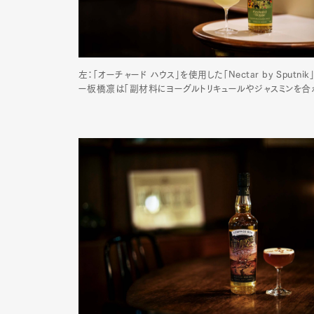
左：「オーチャード ハウス」を使用した「Nectar by Sputnik
ー板橋凛は「副材料にヨーグルトリキュールやジャスミンを
G