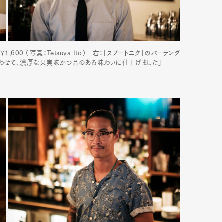
」¥1,600 （写真：Tetsuya Ito） 右：「スプートニク」のバーテンダ
合わせて、濃厚な果実味かつ品のある味わいに仕上げました」
Art&Design
Watch
Fashion
ourmet
Cars
Product
Culture
Lifestyle