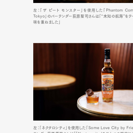
左：「ザ ピート モンスター」を使用した「Phantom Compass
Tokyo」のバーテンダー荻原聖司さんは「“未知の航海”をテーマ
味を重ねました」
Pen Me
Pen Me
左：「ネクタロシティ」を使用した「Some Love City by Frien