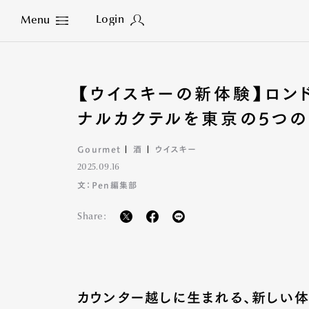
Login
Menu
Close
【ウイスキーの新体験】ロンド
ナルカクテルを東京の5つ
Gourmet
酒
ウイスキー
2025.09.16
文：Pen編集部
Share:
カウンター越しに生まれる、新しい