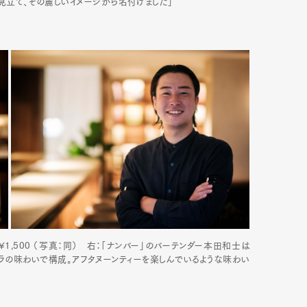
市に見立て、その麗しいイメージから名付けました」
No.」¥1,500 （写真：同） 右：「ナンバー」のバーテンダー本田和士は
ラの味わいで構成。アフタヌーンティーを楽しんでいるような味わい