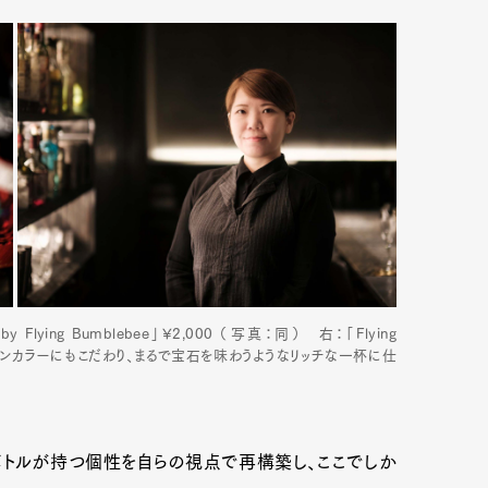
lying Bumblebee」¥2,000 （写真：同） 右：「Flying
ムゾンカラーにもこだわり、まるで宝石を味わうようなリッチな一杯に仕
ボトルが持つ個性を自らの視点で再構築し、ここでしか