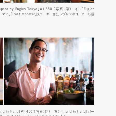
 by Fuglen Tokyo」¥1,850 （写真：同） 右：「Fuglen
に、『Peat Monster』スモーキーさと、フグレンのコーヒーの滋
mbership
Magazine
Official Columnist
About
et
Pen international
Pen tw
d in Hand」¥1,450 （写真：同） 右：「Friend in Hand」バー