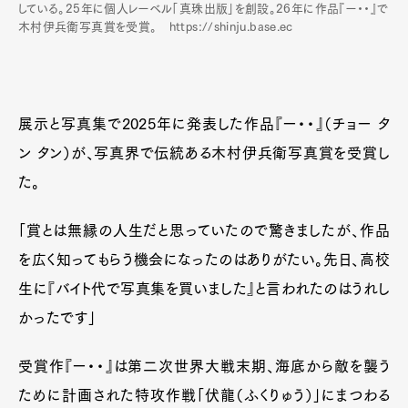
している。25年に個人レーベル「真珠出版」を創設。26年に作品『ー・・』で
木村伊兵衛写真賞を受賞。 https://shinju.base.ec
展示と写真集で2025年に発表した作品『ー・・』（チョー タ
ン タン）が、写真界で伝統ある木村伊兵衛写真賞を受賞し
た。
「賞とは無縁の人生だと思っていたので驚きましたが、作品
を広く知ってもらう機会になったのはありがたい。先日、高校
生に『バイト代で写真集を買いました』と言われたのはうれし
かったです」
受賞作『ー・・』は第二次世界大戦末期、海底から敵を襲う
ために計画された特攻作戦「伏龍（ふくりゅう）」にまつわる