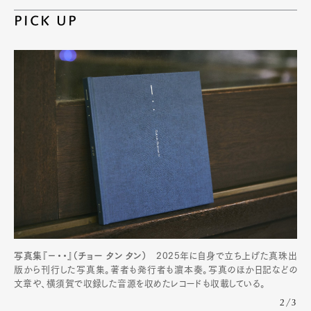
PICK UP
写真集『−・・』（チョー タン タン）
2025年に自身で立ち上げた真珠出
版から刊行した写真集。著者も発行者も濵本奏。写真のほか日記などの
文章や、横須賀で収録した音源を収めたレコードも収載している。
2/3