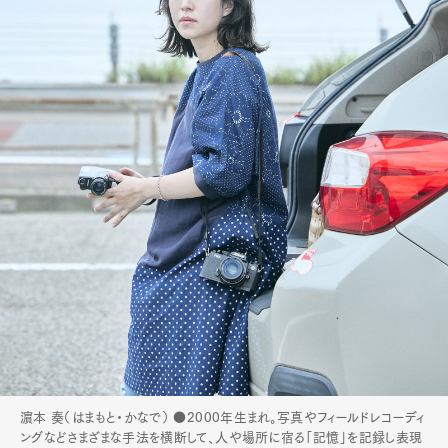
濵本 奏（はまもと・かなで） ●2000年生まれ。写真やフィールドレコーディ
ングなどさまざまな手法を横断して、人や場所に宿る「記憶」を記録し表現