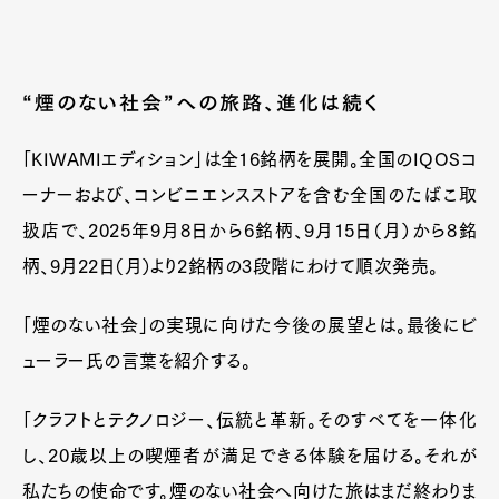
Official Columnist
About
Contact
“煙のない社会”への旅路、進化は続く
Pen Meet
「KIWAMIエディション」は全16銘柄を展開。全国のIQOSコ
ーナーおよび、コンビニエンスストアを含む全国のたばこ取
Pen international
Pen tw
扱店で、2025年9月8日から6銘柄、9月15日（月）から8銘
柄、9月22日（月）より2銘柄の3段階にわけて順次発売。
「煙のない社会」の実現に向けた今後の展望とは。最後にビ
ューラー氏の言葉を紹介する。
「クラフトとテクノロジー、伝統と革新。そのすべてを一体化
し、20歳以上の喫煙者が満足できる体験を届ける。それが
私たちの使命です。煙のない社会へ向けた旅はまだ終わりま