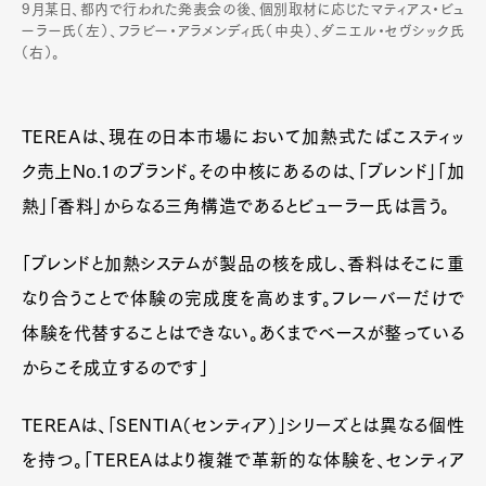
9月某日、都内で行われた発表会の後、個別取材に応じたマティアス・ビュ
ーラー氏（左）、フラビー・アラメンディ氏（中央）、ダニエル・セヴシック氏
（右）。
TEREAは、現在の日本市場において加熱式たばこスティッ
ク売上No.1のブランド。その中核にあるのは、「ブレンド」「加
熱」「香料」からなる三角構造であるとビューラー氏は言う。
「ブレンドと加熱システムが製品の核を成し、香料はそこに重
なり合うことで体験の完成度を高めます。フレーバーだけで
体験を代替することはできない。あくまでベースが整っている
からこそ成立するのです」
TEREAは、「SENTIA（センティア）」シリーズとは異なる個性
を持つ。「TEREAはより複雑で革新的な体験を、センティア