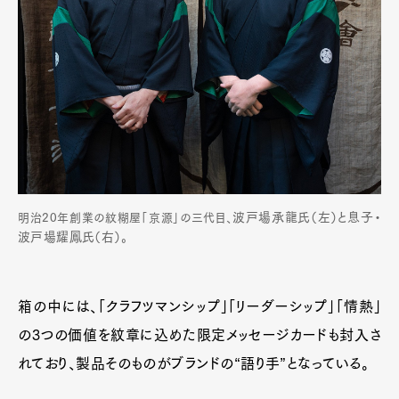
波戸場承龍氏（左）と息子・
明治20年創業の紋糊屋「京源」の三代目、
波戸場耀鳳氏（右）。
Art&Design
Watch
Fashion
Gourmet
Cars
箱の中には、「クラフツマンシップ」「リーダーシップ」「情熱」
Product
Culture
Lifestyle
の3つの価値を紋章に込めた限定メッセージカードも封入さ
れており、製品そのものがブランドの“語り手”となっている。
Pen Membership
Magazine