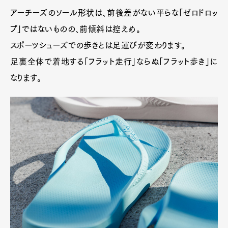
アーチーズのソール形状は、前後差がない平らな「ゼロドロッ
プ」ではないものの、前傾斜は控えめ。
スポーツシューズでの歩きとは足運びが変わります。
足裏全体で着地する「フラット走行」ならぬ「フラット歩き」に
なります。
Art&Design
Watch
Fashion
Gourmet
Cars
Product
Culture
Lifestyle
Pen Membership
Magazine