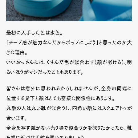
Official Columnist
About
Contact
最初に入手した色は水色。
Pen Meet
「チープ感が魅力なんだからポップにしよう」と思ったのが大
きな理由。
Pen international
Pen tw
いいおっさんには、くすんだ色が似合わず（顔が老ける）、明
るいほうがマシだったこともあります。
皆さんは意外に思われるかもしれませんが、全身の両端に
位置する足下と顔はとても密接な関係性にあります。
丸顔の人は丸い靴が似合うし、四角い顔にはスクエアトゥが
合います。
全身を写す鏡がない売り場で似合うかを探りたかったら、靴
を顔に近づけ手鏡を覗いてみましょう。