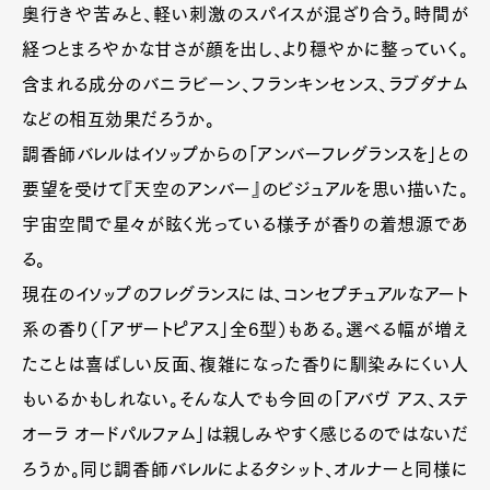
奥行きや苦みと、軽い刺激のスパイスが混ざり合う。時間が
経つとまろやかな甘さが顔を出し、より穏やかに整っていく。
含まれる成分のバニラビーン、フランキンセンス、ラブダナム
などの相互効果だろうか。
調香師バレルはイソップからの「アンバーフレグランスを」との
要望を受けて『天空のアンバー』のビジュアルを思い描いた。
宇宙空間で星々が眩く光っている様子が香りの着想源であ
る。
現在のイソップのフレグランスには、コンセプチュアルなアート
系の香り（「アザートピアス」全6型）もある。選べる幅が増え
たことは喜ばしい反面、複雑になった香りに馴染みにくい人
もいるかもしれない。そんな人でも今回の「アバヴ アス、ステ
オーラ オードパルファム」は親しみやすく感じるのではないだ
ろうか。同じ調香師バレルによるタシット、オルナーと同様に