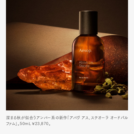
深まる秋が似合うアンバー系の新作「アバヴ アス、ステオーラ オードパル
ファム」。50mL ¥23,870。