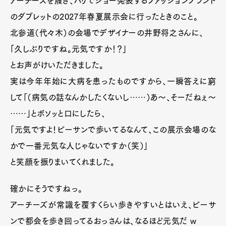
アーチーズを履き、パリでショー発表するファッションブランド
のダブレットの2027年春夏展示会に行ったときのこと。
北参道（代々木）の会場でデザイナーの井野将之さんに、
「久しぶりですね。元気ですか！？」
とお声がけいただきました。
実は今年年始に大病を患ったものですから、一瞬答えに窮
して「（病気の話なんかしたくないし……）あ〜、そーだねぇ〜
……」とボソッと口にしたら、
「元気ですよ！ビーサンで歩いてるなんて、この展示会場のな
かで一番元気な人じゃないですか（笑）」
と笑顔を振りまいてくれました。
確かにそうですねっ。
アーチーズが常識を覆すくらい歩きやすいとはいえ、ビーサ
ンで都会を歩き回ってるおっさんは、なるほど元気だ w