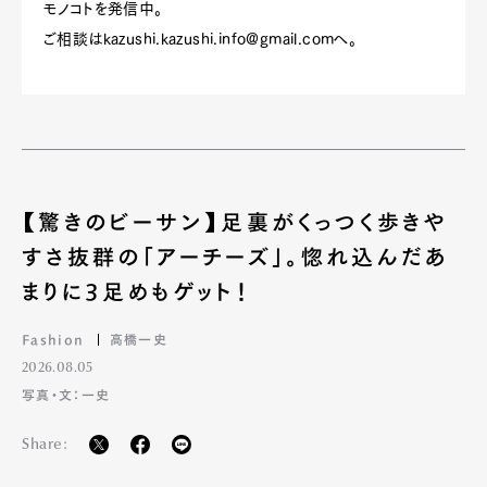
モノコトを発信中。
ご相談は
kazushi.kazushi.info@gmail.com
へ。
【驚きのビーサン】足裏がくっつく歩きや
すさ抜群の「アーチーズ」。惚れ込んだあ
まりに3足めもゲット！
Fashion
高橋一史
2026.08.05
写真・文：一史
Share: