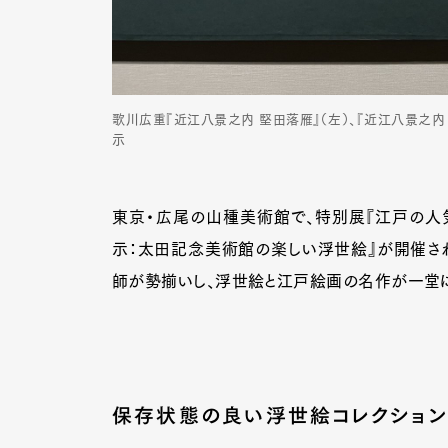
歌川広重『近江八景之内 堅田落雁』（左）、『近江八景之内 
示
東京・広尾の山種美術館で、特別展『江戸の人
示：太田記念美術館の楽しい浮世絵』が開催さ
師が勢揃いし、浮世絵と江戸絵画の名作が一堂
保存状態の良い浮世絵コレクション