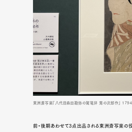
東洲斎写楽『八代目森田勘弥の駕篭舁 鴬の次郎作』 1794
前・後期あわせて3点出品される東洲斎写楽の役