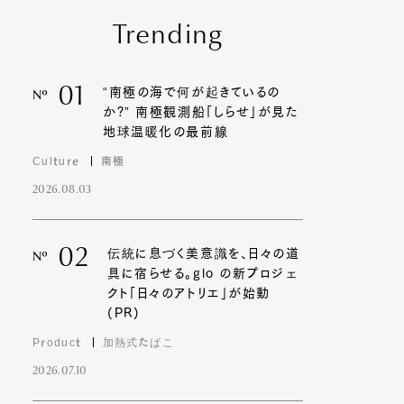
Trending
01
“南極の海で何が起きているの
Nº
か?” 南極観測船「しらせ」が見た
地球温暖化の最前線
Culture
南極
2026.08.03
02
伝統に息づく美意識を、日々の道
Nº
具に宿らせる。glo の新プロジェ
クト「日々のアトリエ」が始動
(PR)
Product
加熱式たばこ
2026.07.10