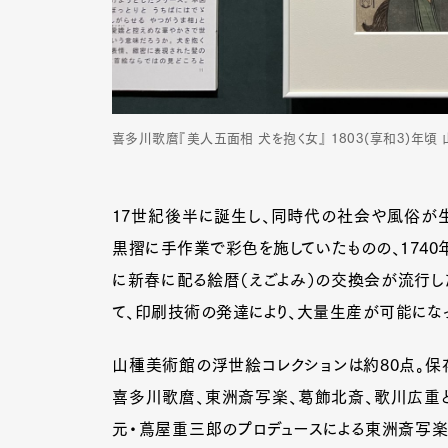
喜多川歌麿『美人五面相 犬を抱く女』 1803(享和3)年頃
17世紀後半に誕生し、同時代の社会や風俗が
黒摺に手作業で彩色を施していたものの、1740
に新春に配る絵暦（えごよみ）の交換会が流行し
て、印刷技術の発達により、大量生産が可能にな
山種美術館の浮世絵コレクションは約80点。保
G
喜多川歌麿、東洲斎写楽、葛飾北斎、歌川広重
元・蔦屋重三郎のプロデュースによる東洲斎写