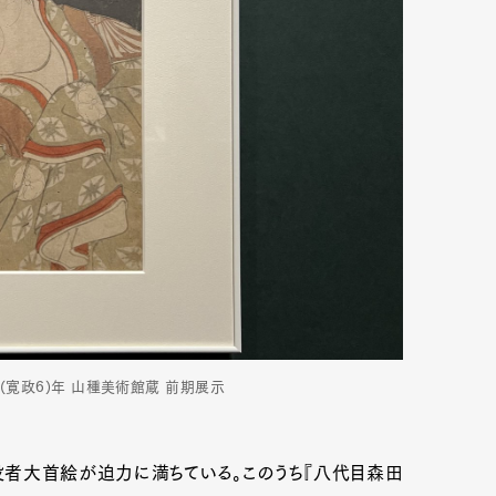
(寛政6)年 山種美術館蔵 前期展示
者大首絵が迫力に満ちている。このうち『八代目森田