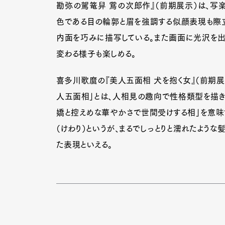
勘弥の駕篭舁 鴬の次郎作』（前期展示）は、写
色である目の輪郭と眉を強調する似顔表現も際立
内面を巧みに描写している。また画面に光沢を出
変わる様子も楽しめる。
喜多川歌麿の『美人五面相 犬を抱く女』（前期展
人五面相」とは、人相見の趣向で性格類型を描き
嬌と控えめな華やかさで世間受けする相」を意味
（けわり）というが、まるでしっとりと濡れたよう
た表現といえる。