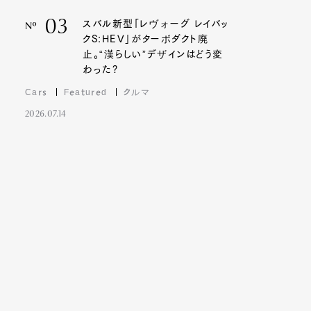
03
スバル新型「レヴォーグ レイバッ
Nº
クS:HEV」がターボダクト廃
止。“漢らしい”デザインはどう変
わった?
Cars
Featured
クルマ
2026.07.14