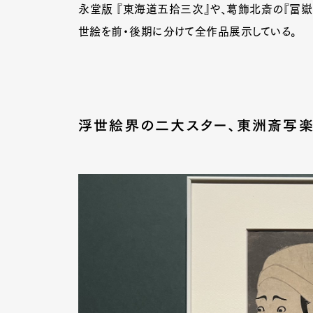
永堂版 『東海道五拾三次』や、葛飾北斎の『冨嶽
世絵を前・後期に分けて全作品展示している。
Pen Me
浮世絵界の二大スター、東洲斎写
Pen Me