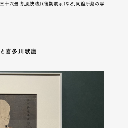
三十六景 凱風快晴』（後期展示）など、同館所蔵の浮
mbership
Magazine
Official Columnist
About
楽と喜多川歌麿
et
Pen international
Pen tw