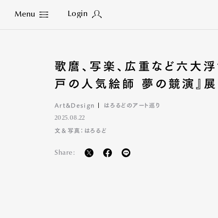
Login
Menu
Close
歌麿、写楽、広重など六大浮
戸の人気絵師 夢の競演』
Art&Design
はろるどのアート巡り
2025.08.22
文＆写真：はろるど
Share: