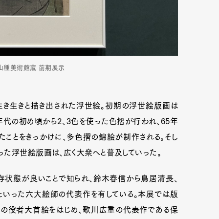
 山種美術館蔵 前期展示
生き生きと描き出された浮世絵。初期の浮世絵版画は
年代の初め頃から2、3色を使った色摺が行われ、65年
たことをきっかけに、多色摺の錦絵が制作される。そし
った浮世絵版画は、広く大衆へと普及していった。
Art&Design
Watch
Fashion
存状態が良いことで知られ、鈴木春信から鳥居清長、
ourmet
Cars
Product
Culture
といった六大絵師の代表作を有している。本展では版
楽の役者大首絵をはじめ、歌川広重の代表作である保
Lifestyle