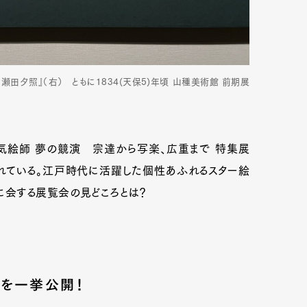
瀬田夕照』（右） ともに1834(天保5)年頃 山種美術館 前期展
気絵師 夢の競演 宗達から写楽、広重まで 特集展
れている。江戸時代に活躍した個性あふれるスター絵
に会する展覧会の見どころとは？
を一挙公開！