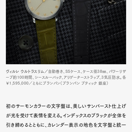
ヴィルレ ウルトラスリム／
自動巻き、SSケース、ケース径38㎜、パワーリザ
ーブ約100時間、シースルーバック、アリゲーターストラップ、3気圧防水。各
￥1,595,000／ともにブランパン（ブランパン ブティック 銀座）
初のサーモンカラーの文字盤は、美しいサンバースト仕上げ
が光を受けて表情を変える。インデックスのブラックが全体を
引き締めるとともに、カレンダー表示の地色を文字盤と統一