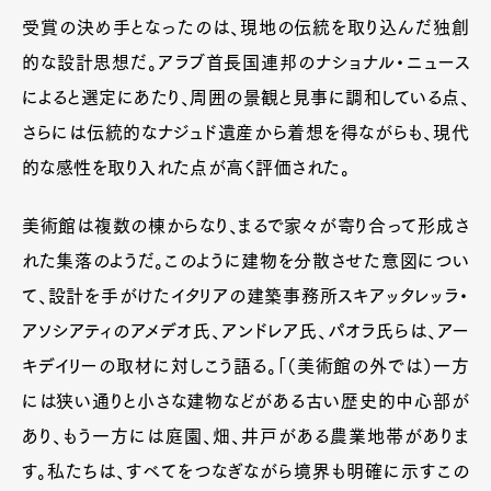
受賞の決め手となったのは、現地の伝統を取り込んだ独創
的な設計思想だ。アラブ首長国連邦のナショナル・ニュース
によると選定にあたり、周囲の景観と見事に調和している点、
さらには伝統的なナジュド遺産から着想を得ながらも、現代
的な感性を取り入れた点が高く評価された。
美術館は複数の棟からなり、まるで家々が寄り合って形成さ
れた集落のようだ。このように建物を分散させた意図につい
て、設計を手がけたイタリアの建築事務所スキアッタレッラ・
アソシアティのアメデオ氏、アンドレア氏、パオラ氏らは、アー
キデイリーの取材に対しこう語る。「（美術館の外では）一方
には狭い通りと小さな建物などがある古い歴史的中心部が
あり、もう一方には庭園、畑、井戸がある農業地帯がありま
す。私たちは、すべてをつなぎながら境界も明確に示すこの