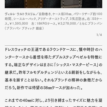
Product
Culture
Lifestyle
ヴィルレ ウルトラスリム／
自動巻き、ケース径38㎜、パワーリザーブ約100
時間、シースルーバック、アリゲーターストラップ、3気圧防水。右：SSケー
ス。￥1,595,000 左：18KRGケース。￥3,278,000／ともにブランパン
（ブランパン ブティック 銀座）
Pen Membership
Magazine
Official Columnist
About
1/4
Contact
ドレスウォッチの王道であるラウンドケースに、懐中時計のハ
ンターケースから着想を得たダブルステップベゼルを特徴に
Pen Meet
する。端正なデザインはまさに「シックス・マスターピース」の
継承だ。昨年フルモデルチェンジといえる刷新をしながらも、
Pen international
Pen tw
基本を崩すことはない。それもブランドの精神の象徴だから
だろう。新作では待望の38㎜ケースが加わった。
これまでの40㎜に対し、より引き締まったサイズに魅力を凝