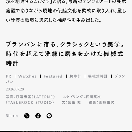
現を創造することです」と語る。最新のデジタルアートの展示
施設でありながら現地の伝統文化を柔軟に取り入れ、厳し
い砂漠の環境に適応した機能性を生み出した。
ブランパンに宿る、クラシックという美学。
時代を超えて洗練に磨きをかけた機械式
時計
PR
Watches
Featured
腕時計
機械式時計
ブラン
パン
2026.07.28
写真：渡邉宏基（LATERNE）
スタイリング：石川英次
（TABLEROCK STUDIO）
文：柴田 充
編集：倉持佑次
Share: