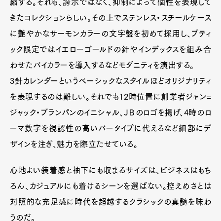
縮する。それも、誇示ではなく、抑制によって個性を表現して
きたコレクションらしい。その上でステンレス・スチールケース
に艶やかなサーモンカラーの文字盤を初めて採用し、ブティ
ック限定ではイエローゴールドの針やインデックスを組み合
わせたバイカラーを導入するなどモダニティを演出する。
3針カレンダーというベーシックなスタイルほどオリジナリティ
を表現するのは難しい。それでも12時位置に創業者ジャン=
ジャック・ブランパンのイニシャル、ＪＢのロゴを掲げ、4時のロ
ーマ数字を視認性の高いバータイプに代えるなど細部にデ
ザインを注ぎ、魅力を際立たせている。
心地よい装着感と袖下にも収まるサイズは、ビジネスはもち
ろん、カジュアルにも着けるシーンを選ばない。控えめさとは
対照的な充足感に時代を超越するクラシックの真髄を味わ
うのだ。