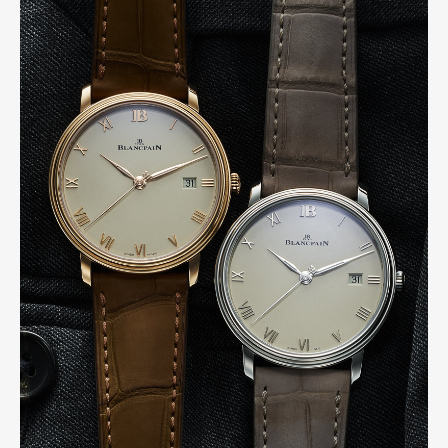
Art&Design
Watch
Fashion
Gourmet
Cars