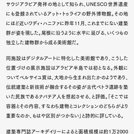
サウジアラビア発祥の地として知られ、UNESCO世界遺産
にも登録されているアット・トゥライフの野外博物館。その地
にほど近いワディ・ハニファに昨年11月、これまでにない建築
群が姿を現した。尾根に沿うように水平に延びる、いくつもの
独立した建物群から成る美術館だ。
同施設はデジタルアートに特化した美術館であり、こうした
位置づけの展示施設はアラビア半島では初となる。外観に
ついてベルサイユ賞は、大地から生まれ出たかのようであり、
伝統建築と新技術が融合するその姿が古代ペトラ遺跡を築
いた民族であるナバテア人を想起させる、と評価。「そこでは
容器とその内容、すなわち建物とコレクションのどちらがより
重要なのか、もはや区別がつかない」と詩的に評している。
建築専門誌アーキデイリーによると面積規模は約1万2000