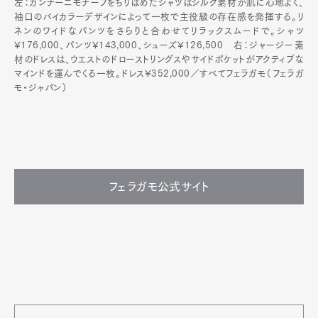
左：ガンチーニモチーフをちりばめたシャツはシルク素材が肌に心地よく、
袖口のバイカラーデザインによって一枚で主役級の存在感を発揮する。リ
ネンのワイドなパンツをさらりと合わせてリラックスムードで。シャツ
¥176,000、パンツ¥143,000、シューズ¥126,500 右：ジャージー素
材のドレスは、ウエストのドローストリングスやサイドポケットがアクティブな
マインドを運んでくる一枚。ドレス¥352,000／すべてフェラガモ（フェラガ
モ・ジャパン）
フェラガモ公式サイト