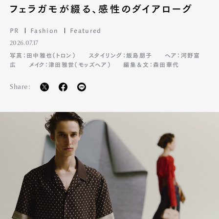
フェラガモが綴る、感性のダイアローグ
PR
Fashion
Featured
Pen Membership
Magazine
2026.07.17
Official Columnist
About
Contact
写真：田中雅也（トロン）
スタイリング：飯島朋子
ヘア：河野富
広
メイク：津田雅世（モッズヘア）
編集＆文：森田華代
Share:
Pen Meet
Pen international
Pen tw