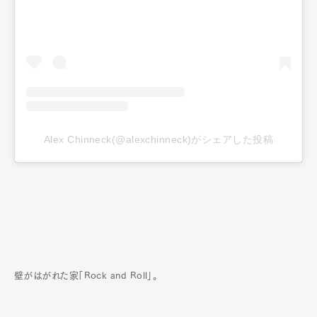
Art&Design
Watch
Fashion
Gourmet
Cars
Alex Chinneck(@alexchinneck)がシェアした投稿
Product
Culture
Lifestyle
Pen Membership
Magazine
Official Columnist
About
Contact
壁がはがれた家「Rock and Roll」。