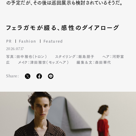
の予定だが、その後は巡回展示も検討されているそうだ。
フェラガモが綴る、感性のダイアローグ
PR
Fashion
Featured
2026.07.17
写真：田中雅也（トロン）
スタイリング：飯島朋子
ヘア：河野富
広
メイク：津田雅世（モッズヘア）
編集＆文：森田華代
Share: