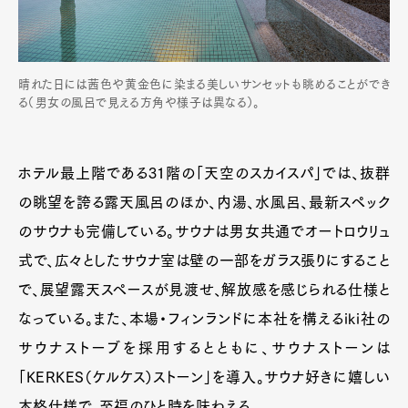
晴れた日には茜色や黄金色に染まる美しいサンセットも眺めることができ
る（男女の風呂で見える方角や様子は異なる）。
ホテル最上階である31階の「天空のスカイスパ」では、抜群
の眺望を誇る露天風呂のほか、内湯、水風呂、最新スペック
のサウナも完備している。サウナは男女共通でオートロウリュ
式で、広々としたサウナ室は壁の一部をガラス張りにすること
で、展望露天スペースが見渡せ、解放感を感じられる仕様と
なっている。また、本場・フィンランドに本社を構えるiki社の
サウナストーブを採用するとともに、サウナストーンは
「KERKES（ケルケス）ストーン」を導入。サウナ好きに嬉しい
本格仕様で、至福のひと時を味わえる。