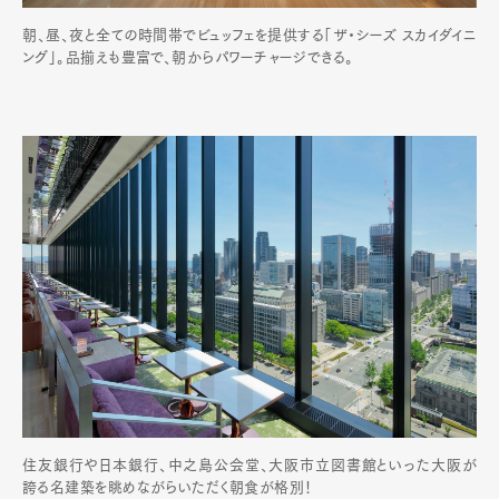
朝、昼、夜と全ての時間帯でビュッフェを提供する「ザ・シーズ スカイダイニ
ング」。品揃えも豊富で、朝からパワーチャージできる。
Art&Design
Watch
Fashion
Gourmet
Cars
Product
Culture
Lifestyle
Pen Membership
Magazine
Official Columnist
About
Contact
住友銀行や日本銀行、中之島公会堂、大阪市立図書館といった大阪が
誇る名建築を眺めながらいただく朝食が格別！