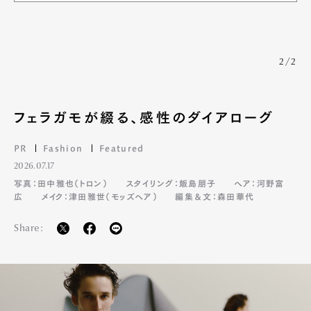
2/2
フェラガモが綴る、感性のダイアローグ
PR
Fashion
Featured
2026.07.17
写真：田中雅也（トロン）
スタイリング：飯島朋子
ヘア：河野富
広
メイク：津田雅世（モッズヘア）
編集＆文：森田華代
Share: