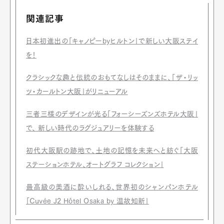
関連記事
日本初進出の「キャノピーbyヒルトン」で新しい大阪ステイ
を！
クラシックな趣と伝統のおもてなしはそのままに、「ザ・リッ
ツ・カールトン大阪」がリニューアル
三者三様のデザインが光る「フォーシーズンズホテル大阪」
で、 新しい時代のラグジュアリーを体験する
初代大阪駅の跡地で、土地の記憶を未来へと紡ぐ「大阪
ステーションホテル、オートグラフ コレクション」
最高級の美酒に酔いしれる、世界初のシャンパンホテル
「Cuvée J2 Hôtel Osaka by 温故知新」