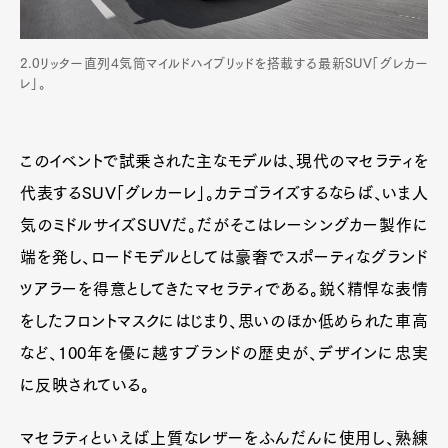
Art&Design
Watch
Fashion
Gourmet
Cars
2.0リッター直列4気筒マイルドハイブリッドを搭載する最新SUV「グレカー
レ」。
Product
Culture
Lifestyle
このイベントで試乗された主なモデルは、現代のマセラティを
Pen Membership
Magazine
代表するSUV「グレカーレ」。カテゴライズするならば、いま人
Official Columnist
About
気のミドルサイズSUVだ。だがそこはレーシングカー製作に
Contact
端を発し、ロードモデルとしては豪奢でスポーティなグランド
ツアラーを得意としてきたマセラティである。鋭く精悍な表情
をしたフロントマスクにはじまり、思いのほか低められた車高
Pen Meet
など、100年を優に越すブランドの歴史が、デザインに忠実
Pen international
Pen tw
に反映されている。
マセラティといえば上質なレザーをふんだんに使用し、熟練