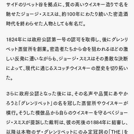
サイドのリベット谷を拠点に、質の高いウイスキー造りで名を
馳せたジョージ・スミスは、約100年にわたり続いた密造酒
時代を終わらせた人物としても有名だ。
1824年には政府公認第一号の認可を取得し、後にグレンリ
ベット蒸留所を創業。密造者たちから命を狙われるほどの激
しい反発に遭いながらも、ジョージ・スミスはその勇敢な決断
によって、現代に通じるスコッチウイスキーの歴史を切り拓い
た。
さらに政府公認となった後には、その名声や品質にあやか
ろうと「グレンリベット」の名を冠した蒸留所やウイスキーが
横行。そうした模倣品から自らのウイスキーを守るべくジョー
ジ・スミスが提訴した裁判は、彼の死後の1884年に結審し、
以降は本物のザ・グレンリベットにのみ定冠詞の「THE」を