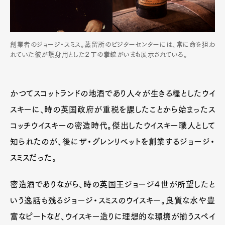
創業者のジョージ・スミス。蒸留所のビジターセンターには、常に命を狙わ
れていた彼が護身用とした２丁の拳銃がいまも展示されている。
かつてスコットランドの地酒であり人々が生きる糧としたウイ
スキーに、時の英国政府が重税を課したことから始まったス
コッチウイスキーの密造時代。傑出したウイスキー職人として
知られたのが、後にザ・グレンリベットを創業するジョージ・
スミスだった。
密造酒でありながら、時の英国王ジョージ４世が所望したと
いう逸話も残るジョージ・スミスのウイスキー。良質な水や豊
富なピートなど、ウイスキー造りに理想的な環境が揃うスペイ