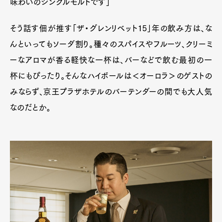
味わいのシングルモルトです」
Art&Design
Watch
Fashion
Gourmet
Cars
そう話す佃が推す「ザ・グレンリベット15」年の飲み方は、な
Product
Culture
Lifestyle
んといってもソーダ割り。種々のスパイスやフルーツ、クリーミ
ーなアロマが香る軽快な一杯は、バーなどで飲む最初の一
杯にもぴったり。そんなハイボールは＜オーロラ＞のゲストの
Pen Membership
Magazine
みならず、京王プラザホテルのバーテンダーの間でも大人気
Official Columnist
About
Contact
なのだとか。
Pen Meet
Pen international
Pen tw