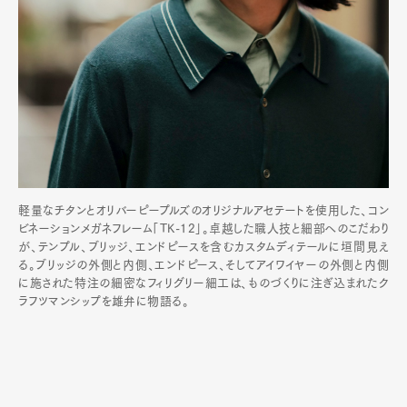
軽量なチタンとオリバーピープルズのオリジナルアセテートを使用した、コン
ビネーションメガネフレーム「TK-12」。卓越した職人技と細部へのこだわり
が、テンプル、ブリッジ、エンドピースを含むカスタムディテールに垣間見え
る。ブリッジの外側と内側、エンドピース、そしてアイワイヤーの外側と内側
に施された特注の細密なフィリグリー細工は、ものづくりに注ぎ込まれたク
ラフツマンシップを雄弁に物語る。