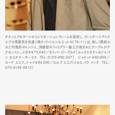
チタンとアセテートのコンビネーションフレームを採用し、ヴィンテージアイウ
エアの雰囲気を色濃く残すパントスシルエットの「TK-11」は、新しく開発さ
れた円筒形のヒンジと、流線型のフィリグリー細工が刻まれたテンプルがア
クセントに。メガネ￥73,040／オリバーピープルズ（ルックスオティカジャパ
ン カスタマーサービス TEL：0120-990-307） ジャケット￥83,000／
ロード スコフ、シャツ￥84,000／ロルフ スコフ（ともにバウ インク TEL：
070-9199-0913）