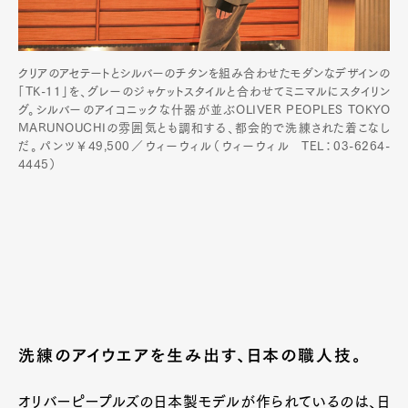
クリアのアセテートとシルバーのチタンを組み合わせたモダンなデザインの
「TK-11」を、グレーのジャケットスタイルと合わせてミニマルにスタイリン
グ。シルバーのアイコニックな什器が並ぶOLIVER PEOPLES TOKYO
MARUNOUCHIの雰囲気とも調和する、都会的で洗練された着こなし
だ。パンツ￥49,500／ウィーウィル（ウィーウィル TEL：03-6264-
4445）
Art&Design
Watch
Fashion
洗練のアイウエアを生み出す、日本の職人技。
Gourmet
Cars
Product
Culture
Lifestyle
オリバーピープルズの日本製モデルが作られているのは、日