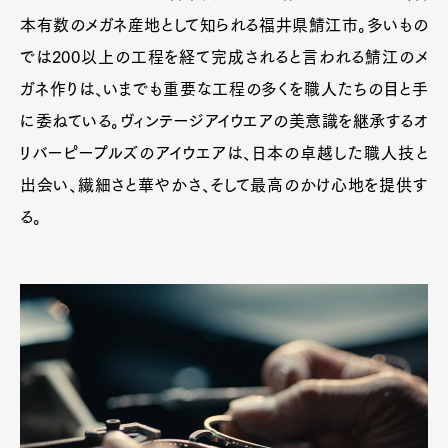
本有数のメガネ産地として知られる福井県鯖江市。多いもの
では200以上の工程を経て完成されると言われる鯖江のメ
Pen Membership
Magazine
ガネ作りは、いまでも重要な工程の多くを職人たちの目と手
Official Columnist
About
に委ねている。ヴィンテージアイウエアの美意識を継承するオ
Contact
リバーピープルズのアイウエアは、日本の卓越した職人技と
出会い、繊細さと華やかさ、そして最高のかけ心地を提供す
る。
Pen Meet
Pen international
Pen tw