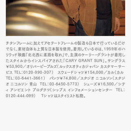
チタンフレームに加えてアセテートフレームの製造も日本で行っているだけ
でなく、素材自体も上質な日本製を使用。着用しているのは、1959年のハ
リウッド映画『北北西に進路を取れ』で、主演のケーリー・グラントが着用し
たスタイルからインスパイアされた「CARY GRANT SUN」。サングラス
￥53,900／オリバーピープルズ（ルックスオティカジャパン カスタマーサー
ビス TEL：0120-990-307） スウェードシャツ￥154,000／カル（カル
TEL：03-6441-3661） パンツ￥74,800／スタジオ ニコルソン（スタジ
オ ニコルソン 青山 TEL：03-6450-5773） シューズ￥16,500／シテ
ィ アンビエント プロダクツ（シップス インフォメーションセンター TEL：
0120-444-099） Tシャツはスタイリスト私物。