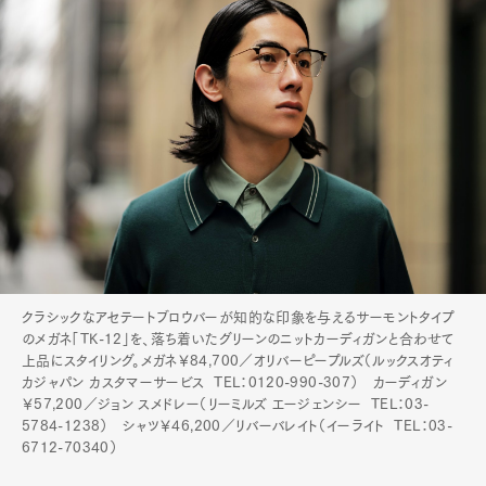
クラシックなアセテートブロウバーが知的な印象を与えるサーモントタイプ
のメガネ「TK-12」を、落ち着いたグリーンのニットカーディガンと合わせて
上品にスタイリング。メガネ￥84,700／オリバーピープルズ（ルックスオティ
カジャパン カスタマーサービス TEL：0120-990-307） カーディガン
￥57,200／ジョン スメドレー（リーミルズ エージェンシー TEL：03-
5784-1238） シャツ￥46,200／リバーバレイト（イーライト TEL：03-
6712-70340）