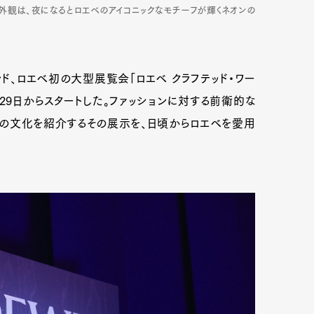
外観は、夜になるとロエベのアイコニックなモチーフが輝くネオンの
ド、ロエベ初の大型展覧会「ロエベ クラフテッド・ワー
29日からスタートした。ファッションに対する前衛的な
トの文化を紹介するその展示を、日頃からロエベを愛用
Art&Design
Watch
Fashion
ourmet
Cars
Product
Culture
Lifestyle