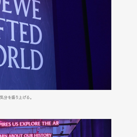
mbership
Magazine
Official Columnist
About
et
Pen international
Pen tw
が気分を盛り上げる。