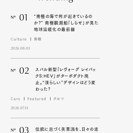
01
“南極の海で何が起きているの
Nº
か?” 南極観測船「しらせ」が見た
地球温暖化の最前線
Culture
南極
2026.08.03
02
スバル新型「レヴォーグ レイバッ
Nº
クS:HEV」がターボダクト廃
止。“漢らしい”デザインはどう変
わった?
Cars
Featured
クルマ
2026.07.14
03
伝統に息づく美意識を、日々の道
Nº