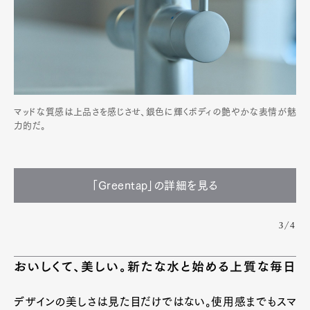
Product
Culture
Lifestyle
Pen Membership
Magazine
Official Columnist
About
マッドな質感は上品さを感じさせ、銀色に輝くボディの艶やかな表情が魅
Contact
力的だ。
Pen Meet
「Greentap」の詳細を見る
Pen international
Pen tw
3/4
おいしくて、美しい。新たな水と始める上質な毎日
デザインの美しさは見た目だけではない。使用感までもスマ