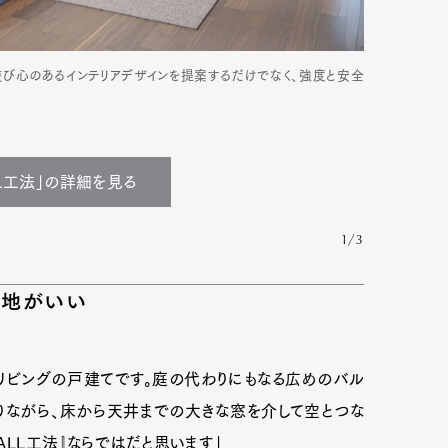
、遊び心のあるインテリアデザインを提案するだけでなく、強度と安全
LL工法」の詳細を見る
1/3
心地がいい
Art&Design
Watch
Fashion
リビングの戸建てです。庭の代わりにもなる広めのバル
ourmet
Cars
Product
Culture
りながら、床から天井までの大きな窓を介して空とつな
Lifestyle
ALL工法』ならではだと思います」