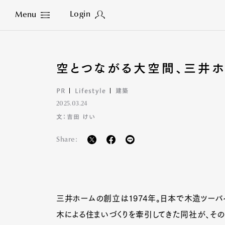
Login
Menu
Close
空とつながる大空間、三井
PR
Lifestyle
建築
2025.03.24
文：吉田 けい
Share:
三井ホームの創立は1974年。日本で木造ツーバ
木による住まいづくりを牽引してきた同社が、そ