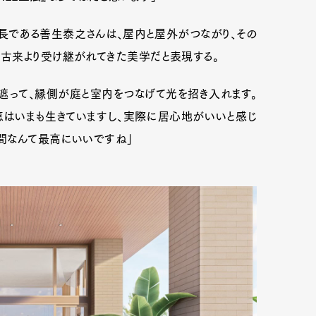
である善生泰之さんは、屋内と屋外がつながり、その
古来より受け継がれてきた美学だと表現する。
mbership
Magazine
Official Columnist
About
遮って、縁側が庭と室内をつなげて光を招き入れます。
はいまも生きていますし、実際に居心地がいいと感じ
et
Pen international
Pen tw
間なんて最高にいいですね」