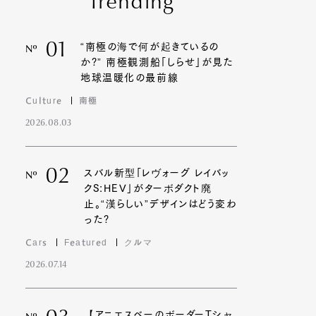
Trending
01
“南極の海で何が起きているの
Nº
か?” 南極観測船「しらせ」が見た
地球温暖化の最前線
Culture
南極
2026.08.03
02
スバル新型「レヴォーグ レイバッ
Nº
クS:HEV」がターボダクト廃
止。“漢らしい”デザインはどう変わ
った?
Cars
Featured
クルマ
2026.07.14
【アニエスベーのボーダーTシャ