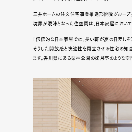
三井ホームの注文住宅事業推進部開発グループ長
境界が曖昧となった住空間は、日本家屋において
Pen Me
「伝統的な日本家屋では、長い軒が夏の日差しを
そうした開放感と快適性を両立させる住宅の知恵
Pen Me
ます。香川県にある栗林公園の掬月亭のような空