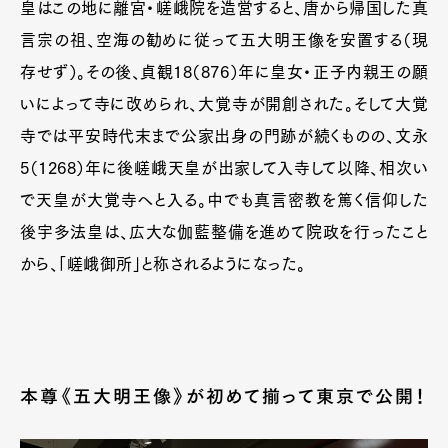
皇はこの地に離宮・嵯峨院を造営すると、唐から帰国した真
言宗の祖、空海の勧めに従って五大明王像を安置する（現
存せず）。その後、貞観18（876）年に皇女・正子内親王の願
いによって寺に改められ、大覚寺が開創された。そして大覚
寺では平安時代末まで公家出身の門跡が続くものの、文永
5（1268）年に後嵯峨天皇が出家して入寺して以降、相次い
で天皇が大覚寺へと入る。中でも真言密教を篤く信仰した
後宇多法皇は、広大な伽藍整備を進めて院政を行ったこと
から、「嵯峨御所」と称されるようになった。
本尊《五大明王像》が初めて揃って東京で公開！