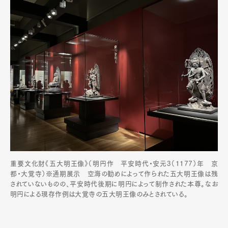
重要文化財《五大明王像》（明円作 平安時代・安元3（1177）年 京
都・大覚寺）※通期展示 空海の勧めによって作られた五大明王像は残
されていないものの、平安時代後期に明円によって制作された本尊。なお
明円による現存作例は大覚寺の五大明王像のみとされている。