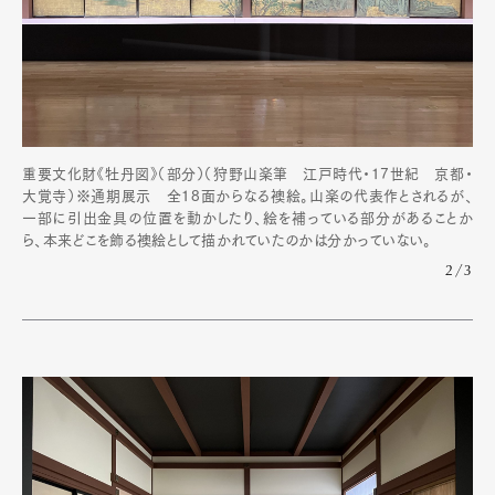
重要文化財《牡丹図》（部分）（狩野山楽筆 江戸時代・17世紀 京都・
大覚寺）※通期展示 全18面からなる襖絵。山楽の代表作とされるが、
一部に引出金具の位置を動かしたり、絵を補っている部分があることか
ら、本来どこを飾る襖絵として描かれていたのかは分かっていない。
2/3