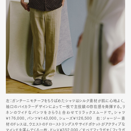
左：ガンチーニモチーフをちりばめたシャツはシルク素材が肌に心地よく、
袖口のバイカラーデザインによって一枚で主役級の存在感を発揮する。リ
ネンのワイドなパンツをさらりと合わせてリラックスムードで。シャツ
¥176,000、パンツ¥143,000、シューズ¥126,500 右：ジャージー素
材のドレスは、ウエストのドローストリングスやサイドポケットがアクティブな
マインドを運んでくる一枚。ドレス¥352,000／すべてフェラガモ（フェラガ