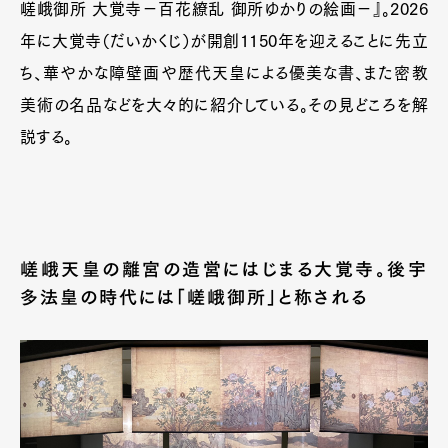
嵯峨御所 大覚寺－百花繚乱 御所ゆかりの絵画－』。2026
年に大覚寺（だいかくじ）が開創1150年を迎えることに先立
ち、華やかな障壁画や歴代天皇による優美な書、また密教
美術の名品などを大々的に紹介している。その見どころを解
説する。
嵯峨天皇の離宮の造営にはじまる大覚寺。後宇
多法皇の時代には「嵯峨御所」と称される