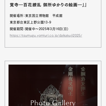
覚寺―百花繚乱 御所ゆかりの絵画―」』
Pen Membership
Magazine
Official Columnist
About
Contact
開催場所：東京国立博物館 平成館
東京都台東区上野公園13-9
開催期間：開催中〜2025年3月16日（日）
https://tsumugu.yomiuri.co.jp/daikakuji2025/
Pen Meet
Pen international
Pen tw
Photo Gallery