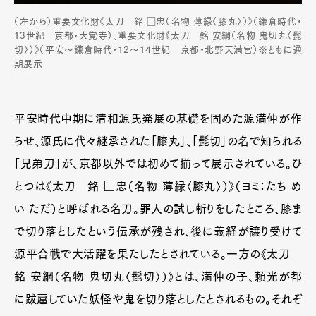
（左から）重要文化財《太刀 銘 □忠（名物 薄緑〈膝丸〉）》（鎌倉時代・
13世紀 京都・大覚寺）、重要文化財《太刀 銘 安綱（名物 鬼切丸〈髭
切〉）》（平安～鎌倉時代・12～14世紀 京都・北野天満宮）※ともに通
期展示
平安時代中期に清和源氏発展の基礎を固めた源満仲が作
らせ、源氏に代々継承された「膝丸」、「髭切」の名で知られる
「兄弟刀」が、京都以外では初めて揃って展示されている。ひ
とつは《太刀 銘 □忠（名物 薄緑〈膝丸〉）》（ヨミ：たち め
い ただ）と呼ばれる名刀。罪人の試し斬りをしたところ、膝ま
で切り落としたという伝承が残され、後に義経が譲り受けて
源平合戦で大活躍を果たしたとされている。一方の《太刀
銘 安綱（名物 鬼切丸〈髭切〉）》とは、満仲の子、頼光が都
に跋扈していた妖怪や鬼を切り落としたとされるもの。それぞ