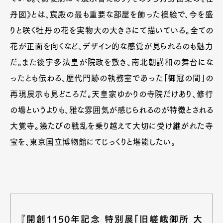
丹図》とは、宸殿の最も重要な部屋を飾った襖絵で、今を盛
りと咲く牡丹の花を実物大の大きさにて描いている。全ての
花が正面を向くなど、デザイン的な感覚が見られるのも魅力
だ。また後宇多法皇が院政を敷き、南北朝講和の舞台にな
ったとも伝わる、歴代門跡の執務室であった「御冠の間」の
再現展示も見どころだ。天皇家ゆかりの寺院だけあり、修行
の場というよりも、雅な雰囲気が感じられるのが特徴とされる
大覚寺。幾たびの戦乱を乗り越えて大切に受け継がれた寺
宝を、東京国立博物館にてじっくりと堪能したい。
Art&Design
Watch
Fashion
Gourmet
Cars
Product
Culture
Lifestyle
『開創1150年記念 特別展「旧嵯峨御所 大