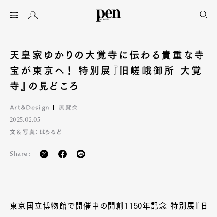
天皇家ゆかりの大覚寺に伝わる貴重な寺
宝が東京へ！ 特別展『旧嵯峨御所 大覚
寺』の見どころ
Art&Design
展覧会
2025.02.05
文＆写真：はろるど
Share:
東京国立博物館で開催中の開創1150年記念 特別展『旧