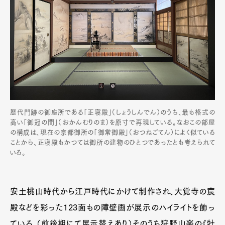
歴代門跡の御座所である「正寝殿」（しょうしんでん）のうち、最も格式の
高い「御冠の間」（おかんむりのま）を原寸で再現している。なおこの部屋
の構成は、現在の京都御所の「御常御殿」（おつねごてん）によく似ている
ことから、正寝殿もかつては御所の建物のひとつであったとも考えられて
いる。
安土桃山時代から江戸時代にかけて制作され、大覚寺の宸
殿などを彩った123面もの障壁画が展示のハイライトを飾っ
ている。（前後期にて展示替えあり）そのうち狩野山楽の《牡