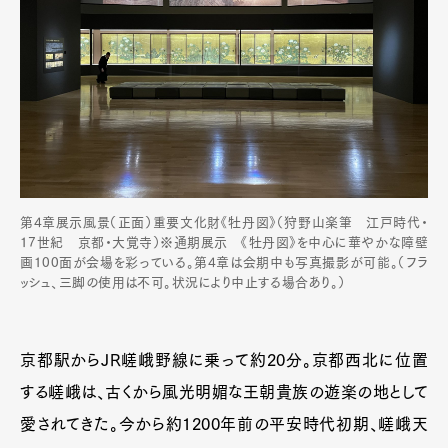
第4章展示風景（正面）重要文化財《牡丹図》（狩野山楽筆 江戸時代・
17世紀 京都・大覚寺）※通期展示 《牡丹図》を中心に華やかな障壁
画100面が会場を彩っている。第4章は会期中も写真撮影が可能。（フラ
ッシュ、三脚の使用は不可。状況により中止する場合あり。）
京都駅からJR嵯峨野線に乗って約20分。京都西北に位置
する嵯峨は、古くから風光明媚な王朝貴族の遊楽の地として
愛されてきた。今から約1200年前の平安時代初期、嵯峨天