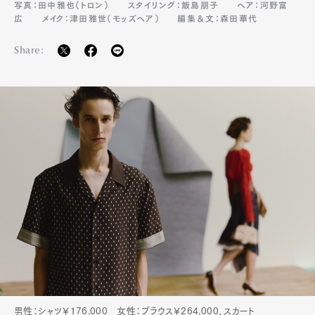
写真：田中雅也（トロン）
スタイリング：飯島朋子
ヘア：河野富
広
メイク：津田雅世（モッズヘア）
編集＆文：森田華代
Share:
男性：シャツ￥176,000 女性：ブラウス￥264,000、スカート