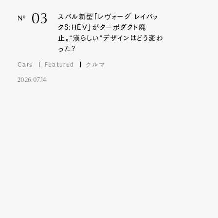
03
スバル新型「レヴォーグ レイバッ
Nº
クS:HEV」がターボダクト廃
止。“漢らしい”デザインはどう変わ
った?
Cars
Featured
クルマ
2026.07.14