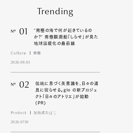
Trending
01
“南極の海で何が起きているの
Nº
か?” 南極観測船「しらせ」が見た
地球温暖化の最前線
Culture
南極
2026.08.03
02
伝統に息づく美意識を、日々の道
Nº
具に宿らせる。glo の新プロジェ
クト「日々のアトリエ」が始動
(PR)
Product
加熱式たばこ
2026.07.10