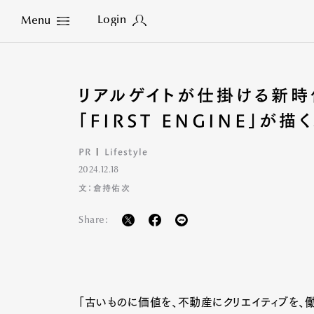
Login
Menu
Close
リアルゲイトが仕掛ける新
「FIRST ENGINE」が
PR
Lifestyle
2024.12.18
文：倉持佑次
Share:
「古いものに価値を、不動産にクリエイティブを、