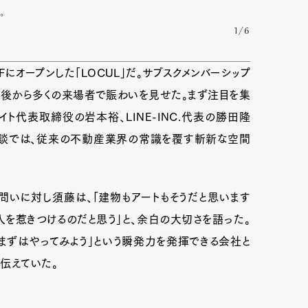
。
1/6
Fにオープンした「LOCUL」だ。サブスクメンバーシップ
直後から多くの来場者で賑わいを見せた。まず注目を集
ト代表取締役の岩本裕、LINE-INC.代表の勝田隆
よる鼎談では、従来の不動産業界の常識を覆す斬新な空間
問いに対し須藤は、「建物もアートもそうだと思います
人を惹きつけるのだと思う」と、余白の大切さを語った。
Art&Design
Watch
Fashion
、まずはやってみよう」という瞬発力を発揮できる会社と
伝えていた。
ourmet
Cars
Product
Culture
Lifestyle