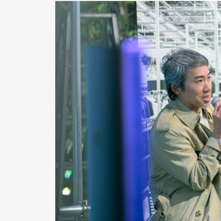
Pen Me
Pen Me