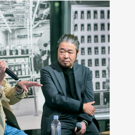
mbership
Magazine
Official Columnist
About
et
Pen international
Pen tw