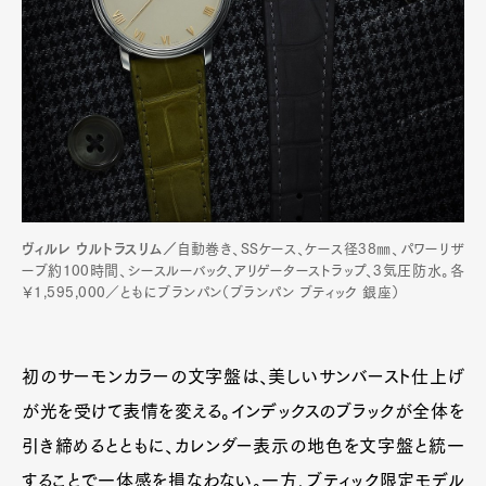
ヴィルレ ウルトラスリム／
自動巻き、SSケース、ケース径38㎜、パワーリザ
ーブ約100時間、シースルーバック、アリゲーターストラップ、3気圧防水。各
￥1,595,000／ともにブランパン（ブランパン ブティック 銀座）
初のサーモンカラーの文字盤は、美しいサンバースト仕上げ
が光を受けて表情を変える。インデックスのブラックが全体を
引き締めるとともに、カレンダー表示の地色を文字盤と統一
することで一体感を損なわない。一方、ブティック限定モデル