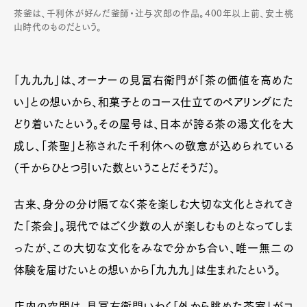
茶釜は、千利休が好んだ釜師・辻与次郎の作品。400年以上前、安土桃
山時代のものだという。
「九九九」は、オーナーの見冨右衛門が「茶の価値を高めた
い」との想いから、和菓子とのコース仕立てのペアリングにた
どり着いたという。その屋号は、日本が誇る茶の湯文化を大
成し、「茶聖」と称された千利休への敬意が込められている
（千からひとつ引いた数ということだそうだ）。
古来、身分の分け隔てなく茶を楽しむ大切な文化とされてき
た「茶会」。現代ではごく少数の人が楽しむものとなってしま
ったが、この大切な文化をみなで分かち合い、唯一無二の
体験を届けたいとの想いから「九九九」は生まれたという。
店内の空間は、見冨右衛門いわく「外から眺めた茶室」がコ