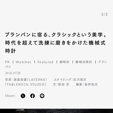
2/2
ブランパンに宿る、クラシックという美学。
時代を超えて洗練に磨きをかけた機械式
時計
PR
Watches
Featured
腕時計
機械式時計
ブラン
パン
2026.07.28
写真：渡邉宏基（LATERNE）
スタイリング：石川英次
（TABLEROCK STUDIO）
文：柴田 充
編集：倉持佑次
Share: