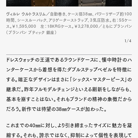
ヴィルレ ウルトラスリム／
自動巻き、ケース径38㎜、パワーリザーブ約100
時間、シースルーバック、アリゲーターストラップ、3気圧防水。右：SSケー
ス。￥1,595,000 左：18KRGケース。￥3,278,000／ともにブランパン
（ブランパン ブティック 銀座）
1/4
ドレスウォッチの王道であるラウンドケースに、懐中時計のハ
ンターケースから着想を得たダブルステップベゼルを特徴に
する。端正なデザインはまさに「シックス・マスターピース」の
継承だ。昨年フルモデルチェンジといえる刷新をしながらも、
基本を崩すことはない。それもブランドの精神の象徴だから
だろう。新作では待望の38㎜ケースが加わった。
これまでの40㎜に対し、より引き締まったサイズに魅力を凝
縮する。それも、誇示ではなく、抑制によって個性を表現して