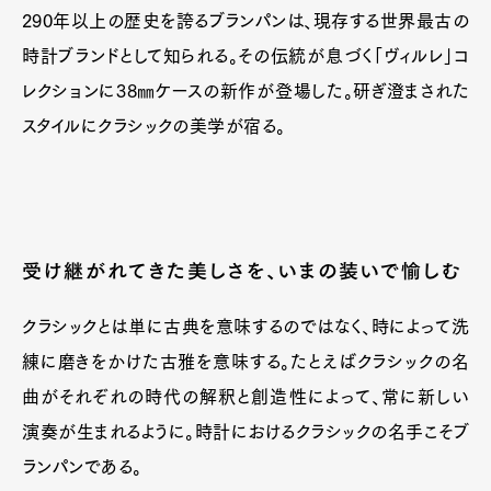
290年以上の歴史を誇るブランパンは、現存する世界最古の
時計ブランドとして知られる。その伝統が息づく「ヴィルレ」コ
レクションに38㎜ケースの新作が登場した。研ぎ澄まされた
スタイルにクラシックの美学が宿る。
Art&Design
Watch
Fashion
Gourmet
Cars
Product
Culture
Lifestyle
受け継がれてきた美しさを、いまの装いで愉しむ
クラシックとは単に古典を意味するのではなく、時によって洗
練に磨きをかけた古雅を意味する。たとえばクラシックの名
Pen Membership
Magazine
Official Columnist
About
曲がそれぞれの時代の解釈と創造性によって、常に新しい
Contact
演奏が生まれるように。時計におけるクラシックの名手こそブ
ランパンである。