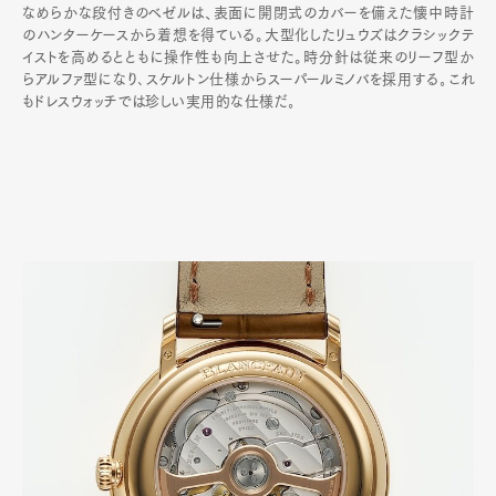
なめらかな段付きのベゼルは、表面に開閉式のカバーを備えた懐中時計
のハンターケースから着想を得ている。大型化したリュウズはクラシックテ
イストを高めるとともに操作性も向上させた。時分針は従来のリーフ型か
らアルファ型になり､スケルトン仕様からスーパールミノバを採用する｡これ
もドレスウォッチでは珍しい実用的な仕様だ｡