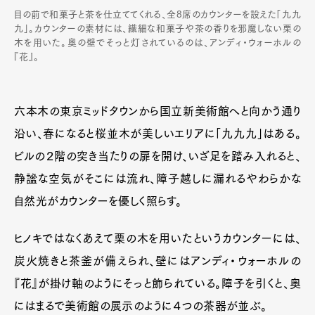
目の前で和菓子と茶を仕立ててくれる、全8席のカウンターを設えた「九九
九」。カウンターの素材には、繊細な和菓子や茶の香りを邪魔しない栗の
木を用いた。奥の壁でそっと灯されているのは、アンディ・ウォーホルの
『花』。
六本木の東京ミッドタウンから国立新美術館へと向かう通り
沿い、春になると桜並木が美しいエリアに「九九九」はある。
ビルの２階の突き当たりの扉を開け、いざ足を踏み入れると、
静謐な空気がそこには流れ、障子越しに漏れるやわらかな
自然光がカウンターを優しく照らす。
ヒノキではなくあえて栗の木を用いたというカウンターには、
炭火焼きと茶釜が備えられ、壁にはアンディ・ウォーホルの
『花』が掛け軸のようにそっと飾られている。障子を引くと、奥
にはまるで美術館の展示のように４つの茶器が並ぶ。