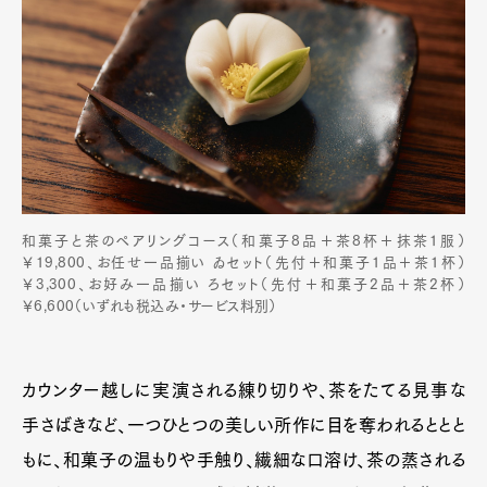
和菓子と茶のペアリングコース（和菓子8品＋茶8杯＋抹茶1服）
￥19,800、お任せ一品揃い ゐセット（先付＋和菓子1品＋茶1杯）
￥3,300、お好み一品揃い ろセット（先付＋和菓子2品＋茶2杯）
￥6,600（いずれも税込み・サービス料別）
カウンター越しに実演される練り切りや、茶をたてる見事な
手さばきなど、一つひとつの美しい所作に目を奪われるととと
もに、和菓子の温もりや手触り、繊細な口溶け、茶の蒸される