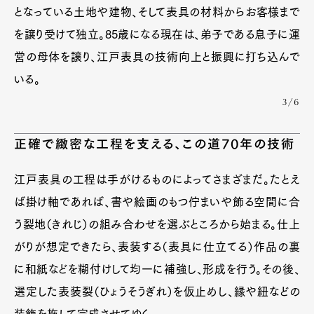
となっている土地や建物、そして表具の材料からお客様まで
を譲り受けて独立。85歳になる現在は、弟子である息子に運
営の母体を譲り、江戸表具の技術向上と振興に打ち込んで
いる。
3/6
正確で緻密な工程を支える、この道70年の技術
江戸表具の工程は手がけるものによってさまざまだ。たとえ
ば掛け軸であれば、書や絵画のもつ佇まいや飾る空間に合
う裂地（きれじ）の組み合わせを選ぶところから始まる。仕上
がりが想定できたら、表装する（表具に仕立てる）作品の裏
に和紙などを糊付けして均一に補強し、形成を行う。その後、
選定した表装裂（ひょうそうぎれ）を仮止めし、縁や紐などの
装飾を施して完成させてゆく。