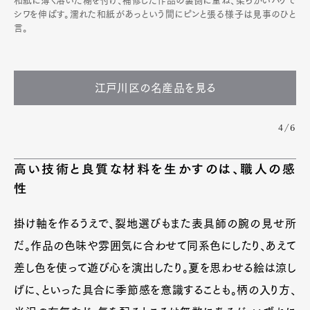
和紙に薄く溶いた糊を付け、補修した作品の裏側に重ね、柔らかいハケで
Pen Membership
Magazine
シワを伸ばす。濡れた和紙があっという間にピンと張る様子は見事のひと
Official Columnist
About
言。
Contact
江戸川区の名産品を見る
Pen Meet
4/6
Pen international
Pen tw
高い技術と良質な材料を生かすのは、職人の感
性
掛け軸を作るうえで、裂地選びもまた表具師の腕の見せ所
だ。作品の色味や雰囲気に合わせて同系色にしたり、あえて
差し色を使って遊び心を演出したり。夏を思わせる絵は涼し
げに、といった具合に季節感を意識することも。柄の入り方、