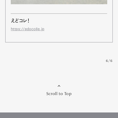
えどコレ！
https://edocolle.jp
6/6
Scroll to Top