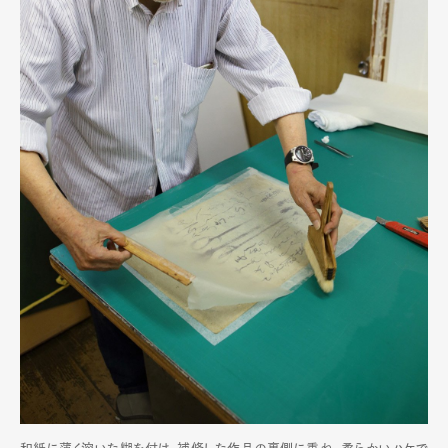
Art&Design
Watch
Fashion
Gourmet
Cars
Product
Culture
Lifestyle