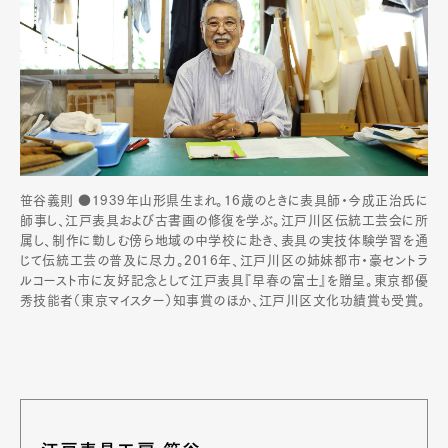
笹谷義則 ●1939年山形県生まれ。16歳のときに表具師・今成正治氏に
師事し、江戸表具および古書画の修復を学ぶ。江戸川区伝統工芸会に所
属し、制作に勤しむ傍ら地域の中学校に赴き、表具の実技体験学習を通
じて伝統工芸の普及に尽力。2016年、江戸川区の姉妹都市・豪セントラ
ルコースト市に友好記念として江戸表具『早春の富士』を贈呈。東京都優
秀技能者（東京マイスター）知事賞のほか、江戸川区文化功績賞も受賞。