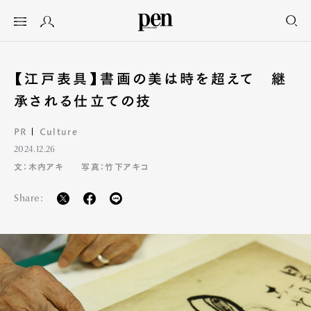
【江戸表具】書画の美は時を超えて 継
承される仕立ての技
PR
Culture
2024.12.26
文：木内アキ
写真：竹下アキコ
Share: