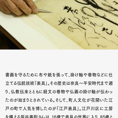
書画を守るために布や紙を張って、掛け軸や巻物などに仕
立てる伝統技術「表具」。その歴史は奈良～平安時代まで遡
り、仏教伝来とともに経文の巻物や仏画の掛け軸が伝わっ
たのが始まりとされている。そして、町人文化が花開いた江
戸の町で人気を博したのが「江戸表具」。江戸川区に工房
を構える笹谷義則さんは、16歳で表具の世界に入り、85歳と