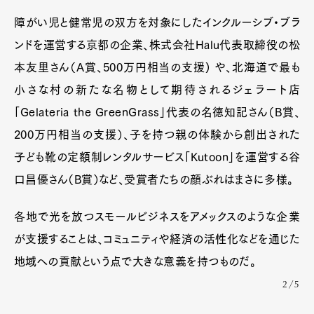
障がい児と健常児の双方を対象にしたインクルーシブ・ブラ
ンドを運営する京都の企業、株式会社Halu代表取締役の松
本友里さん（A賞、500万円相当の支援) や、北海道で最も
小さな村の新たな名物として期待されるジェラート店
「Gelateria the GreenGrass」代表の名徳知記さん（B賞、
200万円相当の支援）、子を持つ親の体験から創出された
子ども靴の定額制レンタルサービス「Kutoon」を運営する谷
口昌優さん（B賞）など、受賞者たちの顔ぶれはまさに多様。
各地で光を放つスモールビジネスをアメックスのような企業
が支援することは、コミュニティや経済の活性化などを通じた
地域への貢献という点で大きな意義を持つものだ。
2/5