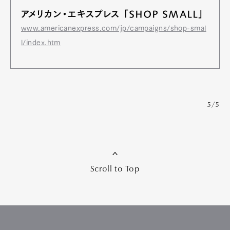
アメリカン・エキスプレス 「SHOP SMALL」
www.americanexpress.com/jp/campaigns/shop-smal
l/index.htm
5/5
Scroll to Top