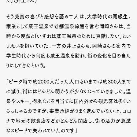
た」（井上さん）
Official Columnist
About
Contact
そう受賞の喜びと感想を語る二人は、大学時代の同級生。
家業として蔵王温泉で老舗温泉旅館を営む岡崎さんは、当
時から漠然と「いずれは蔵王温泉のために貢献したい」とい
Pen Meet
う思いを抱いていた。一方の井上さんも、岡崎さんの案内で
Pen international
Pen tw
学生時代から何度も蔵王温泉を訪れ、街の変化を目の当た
りにしてきたという。
「ピーク時で約2000人だった人口もいまでは約300人まで
に減り、街にはどんどん明かりが少なくなっていきました。温
泉やスキー、樹氷などを目当てに国内外から観光客は多くい
らっしゃるのですが、事業承継がうまく進んでいない上、コロ
ナで地元の飲食店などがどんどん閉店し、街の活力が急激
なスピードで失われていたのです」