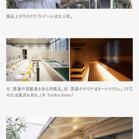
風呂上がりのクラフトビールは大人気。
左：薬湯や炭酸泉もある内風呂。右：男湯のサウナはオートロウリュ。13℃
の大水風呂もある。（© Yurika Kono）