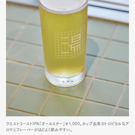
Art&Design
Watch
Fashion
Gourmet
Cars
Product
Culture
Lifestyle
ウエストコーストIPA「オールスター」￥1,000。ホップ由来のトロピカルなア
ロマとフレーバーがほどよく飲みやすい。
Pen Membership
Magazine