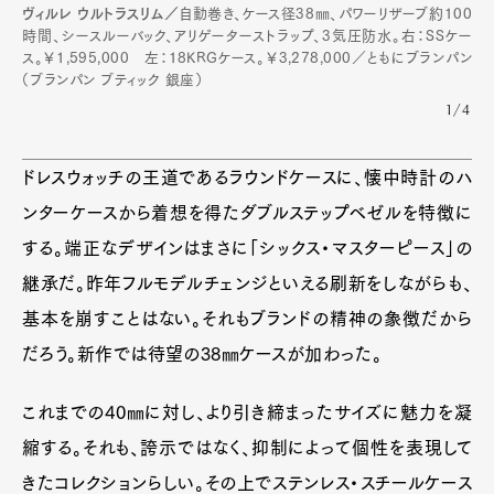
ヴィルレ ウルトラスリム／
自動巻き、ケース径38㎜、パワーリザーブ約100
時間、シースルーバック、アリゲーターストラップ、3気圧防水。右：SSケー
ス。￥1,595,000 左：18KRGケース。￥3,278,000／ともにブランパン
（ブランパン ブティック 銀座）
1/4
ドレスウォッチの王道であるラウンドケースに、懐中時計のハ
ンターケースから着想を得たダブルステップベゼルを特徴に
する。端正なデザインはまさに「シックス・マスターピース」の
継承だ。昨年フルモデルチェンジといえる刷新をしながらも、
基本を崩すことはない。それもブランドの精神の象徴だから
だろう。新作では待望の38㎜ケースが加わった。
これまでの40㎜に対し、より引き締まったサイズに魅力を凝
縮する。それも、誇示ではなく、抑制によって個性を表現して
きたコレクションらしい。その上でステンレス・スチールケース