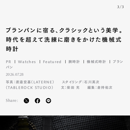
3/3
ブランパンに宿る、クラシックという美学。
時代を超えて洗練に磨きをかけた機械式
時計
PR
Watches
Featured
腕時計
機械式時計
ブラン
パン
2026.07.28
写真：渡邉宏基（LATERNE）
スタイリング：石川英次
（TABLEROCK STUDIO）
文：柴田 充
編集：倉持佑次
Share: