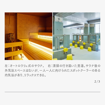
Official Columnist
About
Contact
Pen Meet
Pen international
Pen tw
左：オートロウリュ式のサウナ。 右：清掃の行き届いた男湯。サウナ後の
外気浴スペースはないが、一人一人に向けられたスポットクーラーのある
内気浴があり、リラックスできる。
2/3