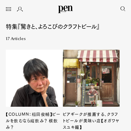
特集『驚きと、よろこびのクラフトビール』
17 Articles
【COLUMN：稲田俊輔】ビー
ビアギークが推薦する、クラフ
ルを飲むなら縦飲み？ 横飲
トビールが美味い店【オガワヤ
み？
スユキ編】