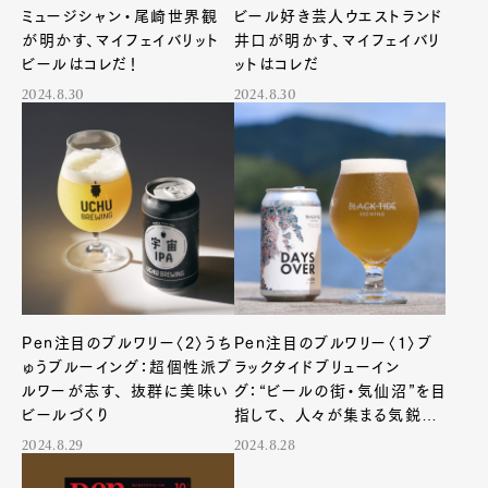
ミュージシャン・尾崎世界観
ビール好き芸人ウエストランド
が明かす、マイフェイバリット
井口が明かす、マイフェイバリ
Pen Membership
Magazine
Official Columnist
About
ビールはコレだ！
ットはコレだ
Contact
2024.8.30
2024.8.30
Pen Meet
Pen international
Pen tw
Pen注目のブルワリー〈2〉うち
Pen注目のブルワリー〈1〉ブ
ゅうブルーイング：超個性派ブ
ラックタイドブリューイン
ルワーが志す、 抜群に美味い
グ：“ビールの街・気仙沼”を目
ビールづくり
指して、 人々が集まる気鋭の
醸造所
2024.8.29
2024.8.28