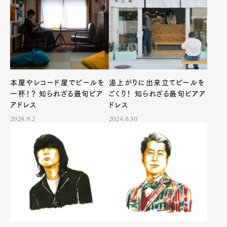
本屋やレコード屋でビールを
湯上がりに出来立てビールを
一杯！？ 知られざる最旬ビア
ごくり！ 知られざる最旬ビアア
アドレス
ドレス
2024.9.2
2024.8.30
Art&Design
Watch
Fashion
Gourmet
Cars
Product
Culture
Lifestyle