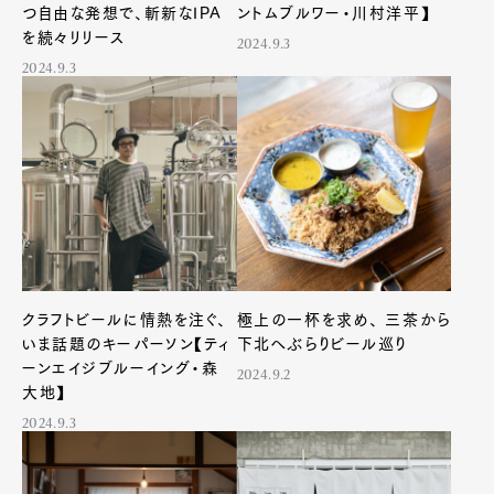
つ自由な発想で、斬新なIPA
ントムブルワー・川村洋平】
を続々リリース
2024.9.3
2024.9.3
クラフトビールに情熱を注ぐ、
極上の一杯を求め、 三茶から
いま話題のキーパーソン【ティ
下北へぶらりビール巡り
ーンエイジブルーイング・森
2024.9.2
大地】
2024.9.3