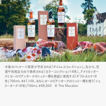
今後のパッケージ変更が予定される「タイムレスコレクション」。左から、空
港や免税店のみで発売される「カラーコレクション18年」、アメリカンオー
クとヨーロピアンオークのシェリー樽を熟成に使用する「ダブルカスク18
年」700mL ¥47,100、おもにヨーロピアンオークのシェリー樽を使う「シェ
リーオーク18年」700mL ¥68,200 © The Macallan