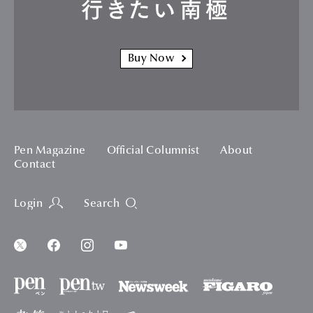
行きたい南極
Buy Now
Pen Magazine
Official Columnist
About
Contact
Login
Search