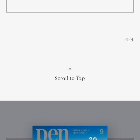
4/4
Scroll to Top