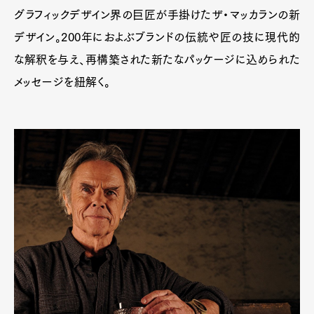
グラフィックデザイン界の巨匠が手掛けたザ・マッカランの新
デザイン。200年におよぶブランドの伝統や匠の技に現代的
な解釈を与え、再構築された新たなパッケージに込められた
Art&Design
Watch
Fashion
メッセージを紐解く。
Gourmet
Cars
Product
Culture
Lifestyle
Pen Membership
Magazine
Official Columnist
About
Contact
Pen Meet
Pen international
Pen tw