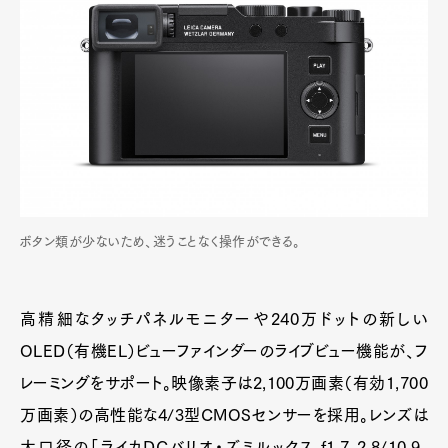
ボタン類が少ないため、迷うことなく操作ができる。
高精細なタッチパネルモニターや240万ドットの新しい
OLED（有機EL）ビューファインダーのライブビュー機能が、フ
レーミングをサポート。映像素子は2,100万画素（有効1,700
万画素）の高性能な4/3型CMOSセンサーを採用。レンズは
大口径の「ライカDCバリオ・ズミルックス f1.7-2.8/10.9-