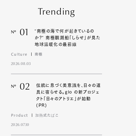
Trending
01
“南極の海で何が起きているの
Nº
か?” 南極観測船「しらせ」が見た
地球温暖化の最前線
Culture
南極
2026.08.03
02
伝統に息づく美意識を、日々の道
Nº
具に宿らせる。glo の新プロジェ
クト「日々のアトリエ」が始動
(PR)
Product
加熱式たばこ
2026.07.10