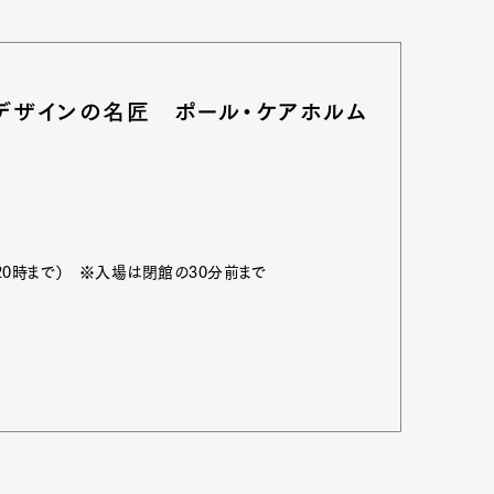
mbership
Magazine
Official Columnist
About
デザインの名匠 ポール・ケアホルム
et
Pen international
Pen tw
14は20時まで） ※入場は閉館の30分前まで