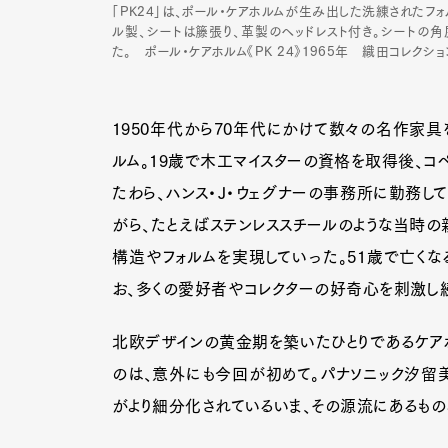
「PK24」は、ポール・ケアホルムが生み出した洗練されたフ
ル製、シートは籐張り、革製のヘッドレスト付き。シートの角
た。 ポール・ケアホルム《PK 24》1965年 織田コレ
1950年代から70年代にかけて数々の名作家具
ルム。19歳で木工マイスターの資格を取得後、
たわら、ハンス・J・ウェグナーの事務所に勤務し
がら、たとえばステンレススチールのような当時
構造やフォルムを実現していった。51歳で亡くな
お、多くの愛好者やコレクターの好奇心を刺激し
北欧デザインの黄金期を築いたひとりであるケア
のは、意外にも今回が初めて。パナソニック汐留
がより細分化されているいま、その源流にあるもの