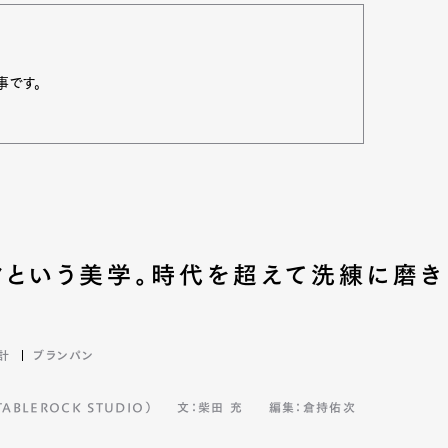
事です。
クという美学。時代を超えて洗練に磨き
計
ブランパン
BLEROCK STUDIO）
文：柴田 充
編集：倉持佑次