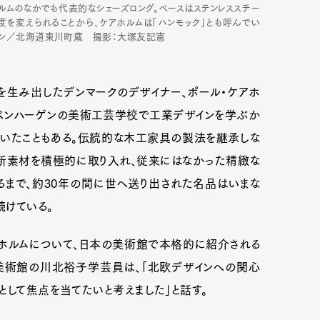
ォルムのなかでも代表的なシェーズロング。ベースはステンレススチー
度を変えられることから、ケアホルムは「ハンモック」とも呼んでい
クション／北海道東川町蔵 撮影：大塚友記憲
を生み出したデンマークのデザイナー、ポール・ケアホ
コペンハーゲンの美術工芸学校で工業デザインを学ぶか
ていたこともある。伝統的な木工家具の製法を継承しな
の新素材を積極的に取り入れ、従来にはなかった精緻な
るまで、約30年の間に世へ送り出された名品はいまな
続けている。
ホルムについて、日本の美術館で本格的に紹介される
美術館の川北裕子学芸員は、「北欧デザインへの関心
として焦点を当てたいと考えました」と話す。