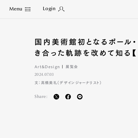
Login
Menu
Close
国内美術館初となるポール・
き合った軌跡を改めて知る【
Art&Design
展覧会
2024.07.03
文：高橋美礼（デザインジャーナリスト）
Share: