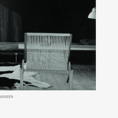
Art&Design
Watch
Fashion
 HANSEN
ourmet
Cars
Product
Culture
Lifestyle