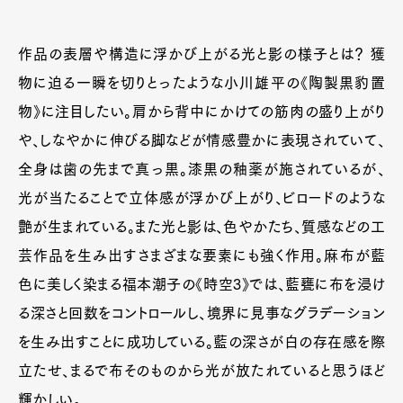
作品の表層や構造に浮かび上がる光と影の様子とは？ 獲
物に迫る一瞬を切りとったような小川雄平の《陶製黒豹置
物》に注目したい。肩から背中にかけての筋肉の盛り上がり
や、しなやかに伸びる脚などが情感豊かに表現されていて、
全身は歯の先まで真っ黒。漆黒の釉薬が施されているが、
光が当たることで立体感が浮かび上がり、ビロードのような
艶が生まれている。また光と影は、色やかたち、質感などの工
芸作品を生み出すさまざまな要素にも強く作用。麻布が藍
色に美しく染まる福本潮子の《時空3》では、藍甕に布を浸け
る深さと回数をコントロールし、境界に見事なグラデーション
を生み出すことに成功している。藍の深さが白の存在感を際
立たせ、まるで布そのものから光が放たれていると思うほど
輝かしい。