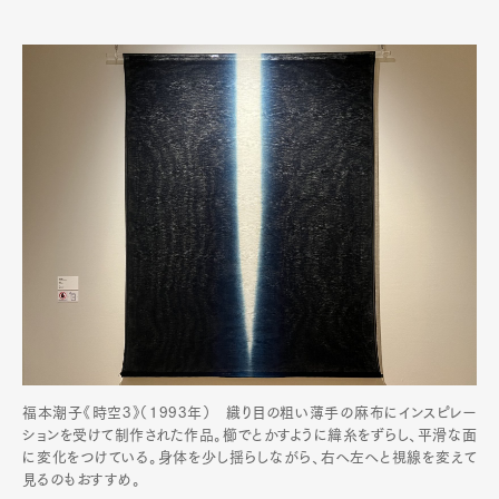
福本潮子《時空3》（1993年） 織り目の粗い薄手の麻布にインスピレー
ションを受けて制作された作品。櫛でとかすように緯糸をずらし、平滑な面
に変化をつけている。身体を少し揺らしながら、右へ左へと視線を変えて
見るのもおすすめ。