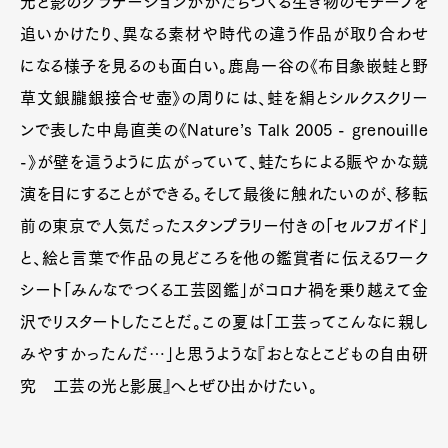
光と影のグラデーションがかたちづくる生き物のモチーフを
追いかけたり、異なる素材や時代の違う作品が取り合わせ
になる様子を見るのも面白い。鹿島一谷の《布目象嵌蛙と野
草文銀朧銀接合せ壺》の周りには、蛙を絹とシルクスクリー
ンで表した中島直美の《Nature’s Talk 2005 - grenouille
-》が壁を這うように広がっていて、蛙たちによる賑やかな競
演を目にすることができる。そして最後に触れたいのが、移転
前の東京で人気だったスタンプラリー付きの「セルフガイド」
と、絵と言葉で作品の見どころを他の鑑賞者に伝えるワーク
シート「みんなでつくる工芸図鑑」がコロナ禍を乗り越えて金
沢でリスタートしたことだ。この夏は「工芸ってこんなに親し
みやすかったんだ…」と思うような『おとなとこどもの自由研
究 工芸の光と影展』へとぜひ出かけたい。