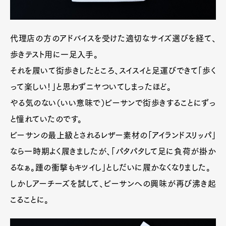
Official Columnist
About
Contact
代理店の方のアドバイスを受けた適切なサイズ選びを経て、
歩きテスト用に一足入手。
Pen Meet
それを履いて街歩きしたところ、スイスイと足運びできて「歩く
って楽しい！」と思わずニヤついてしまったほど。
Pen international
Pen tw
やる気のない（いい意味で）ビーサンで街歩きすることにずっ
と憧れていたのです。
ビーサンの最上級とされるレザー素材の「アイランドスリッパ」
なら一時期よく履きましたが、「パタパタして足に負荷が掛か
るなぁ。踵の衝撃もキツイし」としだいに履かなくなりました。
しかしアーチーズを試して、ビーサンへの興味が再び沸き起
こることに。