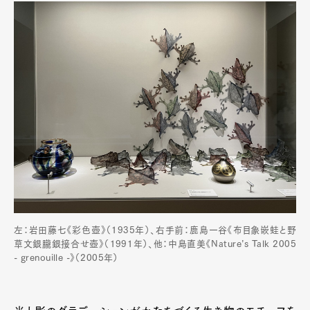
左：岩田藤七《彩色壺》（1935年）、右手前：鹿島一谷《布目象嵌蛙と野
草文銀朧銀接合せ壺》（1991年）、他：中島直美《Nature’s Talk 2005
- grenouille -》（2005年）