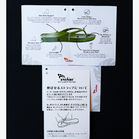
Art&Design
Watch
Fashion
Gourmet
Cars
Product
Culture
Lifestyle
Pen Membership
Magazine