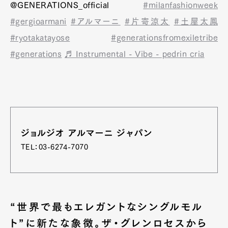
@GENERATIONS_official
#milanfashionweek
Pen Membership
Magazine
#gergioarmani
#アルマーニ
#片寄涼太
#土屋太鳳
Official Columnist
About
#ryotakatayose
#generationsfromexiletribe
Contact
#generations
♬ Instrumental - Vibe - pedrin cria
Pen Meet
Pen international
Pen tw
ジョルジオ アルマーニ ジャパン
TEL：03-6274-7070
“世界で最もエレガントなシングルモル
ト”に新たな象徴。ザ・グレンロセスから