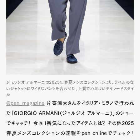
ジョルジオ アルマーニの2025年春夏メンズコレクションより。ラペルのな
いジャケットにワイドなパンツを合わせた、上質で心地よいテイラードスタイ
ル
Art&Design
Watch
Fashion
@pen_magazine
片寄涼太さんをイタリア・ミラノで行われ
Gourmet
Cars
た「GIORGIO ARMANI（ジョルジオ アルマーニ）」のショー
Product
Culture
Lifestyle
でキャッチ！ 今季1番気になったアイテムとは？ その他2025
春夏メンズコレクションの速報をpen onlineでチェック！