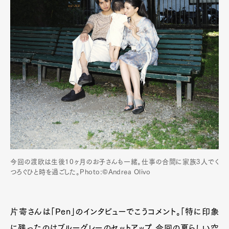
今回の渡欧は生後10ヶ月のお子さんも一緒。仕事の合間に家族3人でく
つろぐひと時を過ごした。Photo:©️Andrea Olivo
片寄さんは「Pen」のインタビューでこうコメント。「特に印象
に残ったのはブルーグレーのセットアップ。今回の夏らしい空