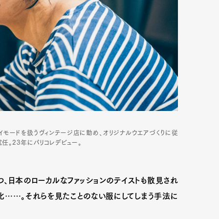
イモードを扱うヴィンテージ店に勤め、オリジナルウエアづくりに従
任。23年にパリコレデビュー。
Art&Design
Watch
Fashion
、日本のローカルなファッションのテイストも散見され
ourmet
Cars
Product
Culture
文化……。それらを見たことのない服にしてしまう手法に
Lifestyle