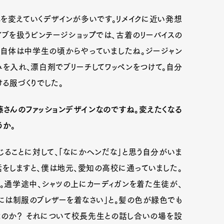
を変えていくデザインが多いです。リメイクに近い発想
イブを扱うビンテージショップでは、古着のリーバイスの
mbership
Magazine
Official Columnist
About
ク自体は中学生の頃からやっていましたね。ジージャン
みを入れ、漂白剤でブリーチしてワッペンをつけて。自分
る服づくりでした。
et
Pen international
Pen tw
さんのファッションデザインなのですね。変えたくなる
うか。
じることに対して、「なにかヘンだな」と思う自分がいま
話をしますと、僕は地元、愛知の高校に通っていました。
。通学途中、シャツの上にカーディガンを着た生徒が、
には制服のブレザーを着なさい」と。髪の色が緑色でも
なのか？ それについて校長先生との話し合いの場を設