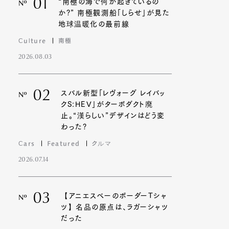
01
“南極の海で何が起きているの
Nº
か?” 南極観測船「しらせ」が見た
地球温暖化の最前線
Culture
南極
2026.08.03
02
スバル新型「レヴォーグ レイバッ
Nº
クS:HEV」がターボダクト廃
止。“漢らしい”デザインはどう変
わった?
Cars
Featured
クルマ
2026.07.14
03
【アニエスベーのボーダーTシャ
Nº
ツ】名品の原点は、ラガーシャツ
だった