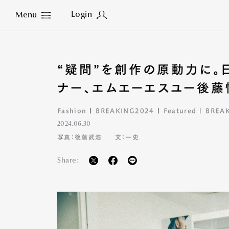
Login
Menu
Close
“疑問”を創作の原動力に。
ナー、エムエーエスユー後
Fashion
BREAKING2024
Featured
BREA
2024.06.30
写真：後藤武浩
文：一史
Share: