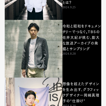
とは？
2024.9.25
令和と昭和をドキュメン
タリーでつなぐ。TBSの
佐井大紀が挑む、膨大
な放送アーカイブの発
掘とサンプリング
2024.8.28
想像を超えたデザイン
を生み出す、グラフィッ
クデザイナー岡﨑真理
子の“仕掛け”
2024.8.28