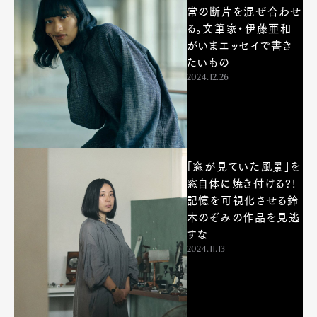
常の断片を混ぜ合わせ
る。文筆家・伊藤亜和
がいまエッセイで書き
たいもの
2024.12.26
「窓が見ていた風景」を
窓自体に焼き付ける?!
記憶を可視化させる鈴
木のぞみの作品を見逃
すな
2024.11.13