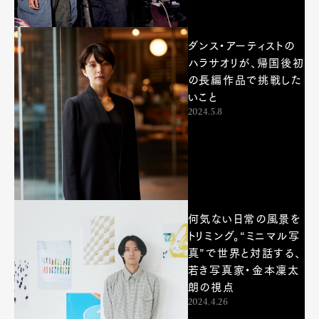
ダンス・アーティストの
ハラサオリが、帰国後初
の長編作品で挑戦した
いこと
2024.5.8
何気ない日常の風景を
トリミング。“ミニマル写
真”で世界と対話する、
若き写真家・金本凜太
朗の視点
2024.4.26