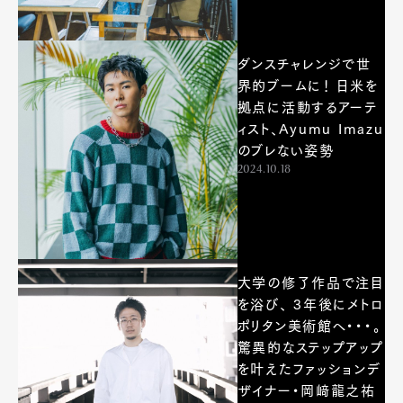
ダンスチャレンジで世
界的ブームに！ 日米を
拠点に活動するアーテ
ィスト、Ayumu Imazu
のブレない姿勢
2024.10.18
大学の修了作品で注目
を浴び、 3年後にメトロ
ポリタン美術館へ・・・。
驚異的なステップアップ
を叶えたファッションデ
ザイナー・岡﨑龍之祐