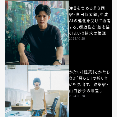
注目を集める若き画
家・真田将太朗。生成
AIの進化を受けて再考
する、創造性と「絵を描
く」という欲求の根源
2024.10.28
かたい「建築」とかたち
なき「暮らし」の折り合
いを見出す、 建築家・
山田紗子の眼差し
2024.10.28