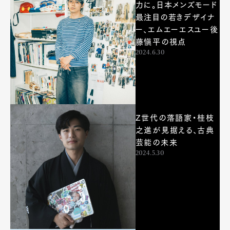
力に。日本メンズモード
最注目の若きデザイナ
Pen Meet
ー、エムエーエスユー後
藤愼平の視点
Pen international
Pen tw
2024.6.30
Z世代の落語家・桂枝
之進が見据える、古典
芸能の未来
2024.5.30