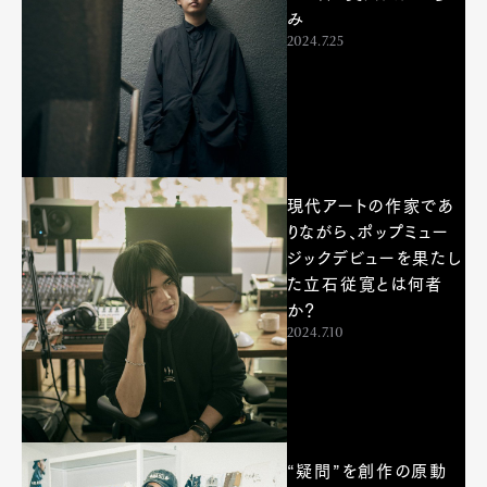
み
2024.7.25
現代アートの作家であ
Art&Design
Watch
Fashion
りながら、ポップミュー
Gourmet
Cars
ジックデビューを果たし
Product
Culture
Lifestyle
た立石従寛とは何者
か？
2024.7.10
Pen Membership
Magazine
Official Columnist
About
Contact
“疑問”を創作の原動