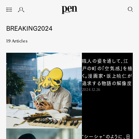
BREAKING2024
19 Articles
職人の姿を通して、江
戸の町の「空気感」を描
く。漫画家・坂上暁仁が
追求する物語の解像度
2024.12.26
"シーシャ"のように、日