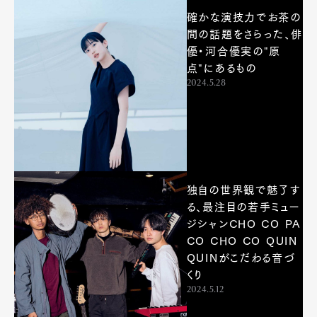
確かな演技力でお茶の
間の話題をさらった、俳
優・河合優実の"原
点"にあるもの
2024.5.28
独自の世界観で魅了す
る、最注目の若手ミュー
ジシャンCHO CO PA
CO CHO CO QUIN
QUINがこだわる音づ
くり
2024.5.12