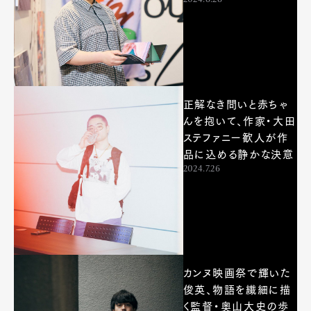
正解なき問いと赤ちゃ
んを抱いて、作家・大田
ステファニー歓人が作
品に込める静かな決意
2024.7.26
カンヌ映画祭で輝いた
俊英、物語を繊細に描
く監督・奥山大史の歩